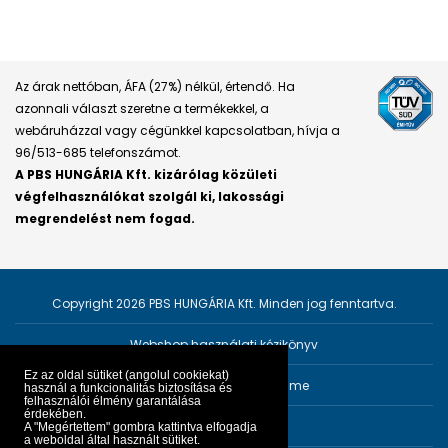
Az árak nettóban, ÁFA (27%) nélkül, értendő. Ha
azonnali választ szeretne a termékekkel, a
webáruházzal vagy cégünkkel kapcsolatban, hívja a
96/513-685 telefonszámot.
A PBS HUNGÁRIA Kft. kizárólag közületi
végfelhasználókat szolgál ki, lakossági
megrendelést nem fogad.
Copyright 2026 PBS HUNGÁRIA Kft. Minden jog fenntartva.
Webshop használati kézikönyv
Ez az oldal sütiket (angolul cookiekat)
Személyes adatok védelme
használ a funkcionalitás biztosítása és
felhasználói élmény garantálása
érdekében.
Impresszum
A "Megértettem" gombra kattintva elfogadja
a weboldal által használt sütiket.