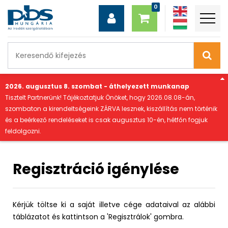
"
2026. augusztus 8. szombat - áthelyezett munkanap
Tisztelt Partnerünk! Tájékoztatjuk Önöket, hogy 2026.08.08-án,
szombaton a kirendeltségeink ZÁRVA lesznek, kiszállítás nem történik
és a beérkező rendeléseket is csak augusztus 10-én, hétfőn fogjuk
feldolgozni.
Regisztráció igénylése
Kérjük töltse ki a saját illetve cége adataival az alábbi
táblázatot és kattintson a 'Regisztrálok' gombra.