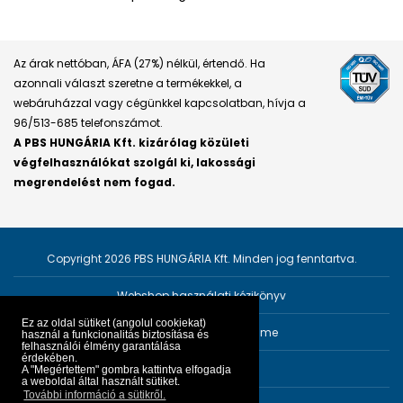
Az árak nettóban, ÁFA (27%) nélkül, értendő. Ha
azonnali választ szeretne a termékekkel, a
webáruházzal vagy cégünkkel kapcsolatban, hívja a
96/513-685 telefonszámot.
A PBS HUNGÁRIA Kft. kizárólag közületi
végfelhasználókat szolgál ki, lakossági
megrendelést nem fogad.
Copyright 2026 PBS HUNGÁRIA Kft. Minden jog fenntartva.
Webshop használati kézikönyv
Ez az oldal sütiket (angolul cookiekat)
Személyes adatok védelme
használ a funkcionalitás biztosítása és
felhasználói élmény garantálása
érdekében.
Impresszum
A "Megértettem" gombra kattintva elfogadja
a weboldal által használt sütiket.
További információ a sütikről.