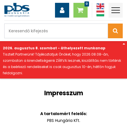
"
2026. augusztus 8. szombat - áthelyezett munkanap
Tisztelt Partnerünk! Tájékoztatjuk Önöket, hogy 2026.08.08-án,
szombaton a kirendeltségeink ZÁRVA lesznek, kiszállítás nem történik
és a beérkező rendeléseket is csak augusztus 10-én, hétfőn fogjuk
feldolgozni.
Impresszum
A tartalomért felelős:
PBS Hungária Kft.