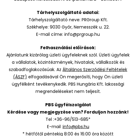
Tárhelyszolgáltató adatai:
Tárhelyszolgáltató neve: PRGroup Kft.
Székhelye: 9030 Győr, Nemesszék u. 22.
E-mail címe: info@prgroup.hu
Felhasználási előírások:
Ajánlatunk kizárólag üzleti ügyfeleknek szól. Üzleti ügyfelek
a vállalatok, közintézmények, hivatalok, vállalkozók és
szabadfoglakozásúak. Az
Általános Szerződési Feltételek
(ÁSZF)
elfogadásával Ön megerősíti, hogy Ön üzleti
ügyfélként tevékenykedik. PBS Hungária Kft. lakossági
megrendeléseket nem teljesít.
PBS ügyfélszolgálat
Kérdése vagy megjegyzése van? Forduljon hozzánk!
Tel :+36-96/513-685*
E-mail :
info@pbs.hu
* hétfőtől péntekig 8:00 és 16:00 óra között