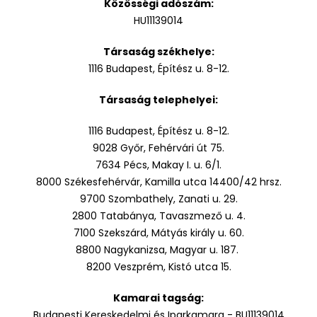
Közösségi adószám:
HU11139014
Társaság székhelye:
1116 Budapest, Építész u. 8-12.
Társaság telephelyei:
1116 Budapest, Építész u. 8-12.
9028 Győr, Fehérvári út 75.
7634 Pécs, Makay I. u. 6/1.
8000 Székesfehérvár, Kamilla utca 14400/42 hrsz.
9700 Szombathely, Zanati u. 29.
2800 Tatabánya, Tavaszmező u. 4.
7100 Szekszárd, Mátyás király u. 60.
8800 Nagykanizsa, Magyar u. 187.
8200 Veszprém, Kistó utca 15.
Kamarai tagság:
Budapesti Kereskedelmi és Iparkamara - BU11139014