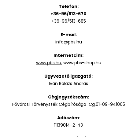
Telefon:
+36-96/513-670
+36-96/513-685
E-mail:
info@pbs.hu
Internetcím:
www.pbs.hu
, www.pbs-shop.hu
Ügyvezető igazgató:
Iván Balázs András
Cégjegyzékszám:
Fővárosi Törvényszék Cégbírósága Cg.01-09-941065
Adószám:
11139014-2-43