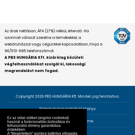
Az árak nettóban, ÁFA (27%) nélkül, értendő. Ha
azonnali választ szeretne a termékekkel, a
webáruházzal vagy cégünkkel kapcsolatban, hívja a
96/513-685 telefonszámot.
A PBS HUNGÁRIA Kft. kizárólag közületi
végfelhasználókat szolgál ki, lakossági
megrendelést nem fogad.
Copyright 2026 PBS HUNGÁRIA Kft. Minden jog fenntartva.
Webshop használati kézikönyv
Ez az oldal sütiket (angolul cookiekat)
Személyes adatok védelme
használ a funkcionalitás biztosítása és
felhasználói élmény garantálása
érdekében.
Impresszum
A "Megértettem" gombra kattintva elfogadja