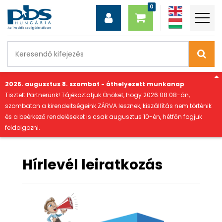
"
2026. augusztus 8. szombat - áthelyezett munkanap
Tisztelt Partnerünk! Tájékoztatjuk Önöket, hogy 2026.08.08-án,
szombaton a kirendeltségeink ZÁRVA lesznek, kiszállítás nem történik
és a beérkező rendeléseket is csak augusztus 10-én, hétfőn fogjuk
feldolgozni.
Hírlevél leiratkozás