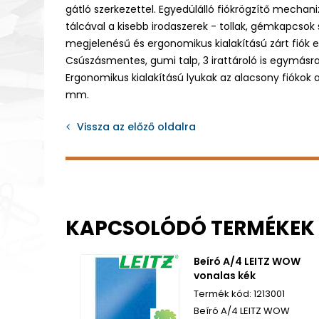
gátló szerkezettel. Egyedülálló fiókrögzítő mechan
tálcával a kisebb irodaszerek - tollak, gémkapcsok
megjelenésű és ergonomikus kialakítású zárt fiók
Csúszásmentes, gumi talp, 3 irattároló is egymásr
Ergonomikus kialakítású lyukak az alacsony fiókok a
mm.
Vissza az előző oldalra
KAPCSOLÓDÓ TERMÉKEK
Beíró A/4 LEITZ WOW
vonalas kék
1213001
Beíró A/4 LEITZ WOW