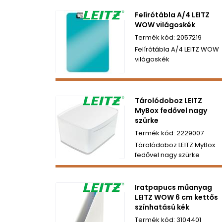
Felírótábla A/4 LEITZ
WOW világoskék
2057219
Felírótábla A/4 LEITZ WOW
világoskék
Tárolódoboz LEITZ
MyBox fedővel nagy
szürke
2229007
Tárolódoboz LEITZ MyBox
fedővel nagy szürke
Iratpapucs műanyag
LEITZ WOW 6 cm kettős
színhatású kék
3104401