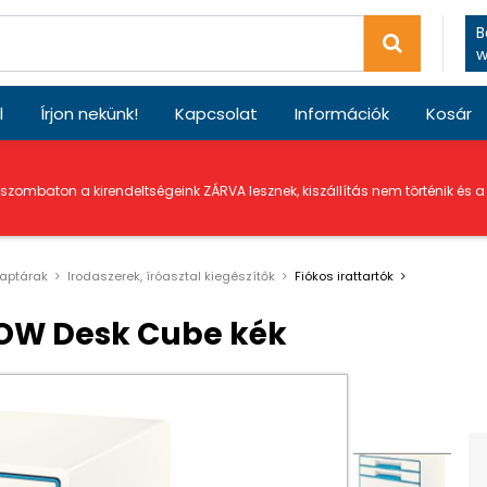
B
w
l
Írjon nekünk!
Kapcsolat
Információk
Kosár
 szombaton a kirendeltségeink ZÁRVA lesznek, kiszállítás nem történik és 
naptárak
Irodaszerek, íróasztal kiegészítők
Fiókos irattartók
 WOW Desk Cube kék