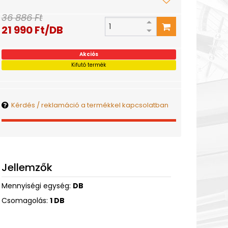
36 886 Ft
21 990 Ft/DB
Akciós
Kifutó termék
Kérdés / reklamáció a termékkel kapcsolatban
Jellemzők
Mennyiségi egység:
DB
Csomagolás:
1 DB