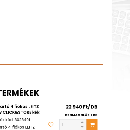
 TERMÉKEK
tartó 4 fiókos LEITZ
22 940 Ft/ DB
 CLICK&STORE kék
CSOMAGOLÁS: 1 DB
3023401
artó 4 fiókos LEITZ