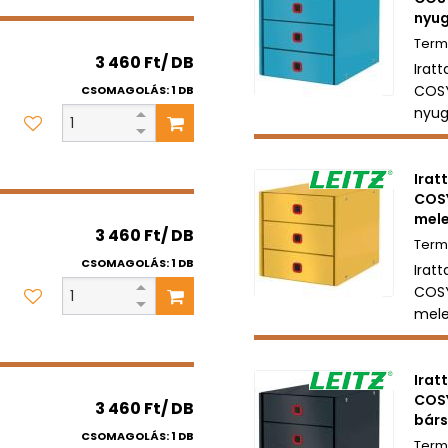
nyug
3 460 Ft/ DB
Iratt
COS
CSOMAGOLÁS: 1 DB
nyug
Irat
COS
mele
3 460 Ft/ DB
CSOMAGOLÁS: 1 DB
Iratt
COS
mele
Irat
COS
3 460 Ft/ DB
bárs
CSOMAGOLÁS: 1 DB