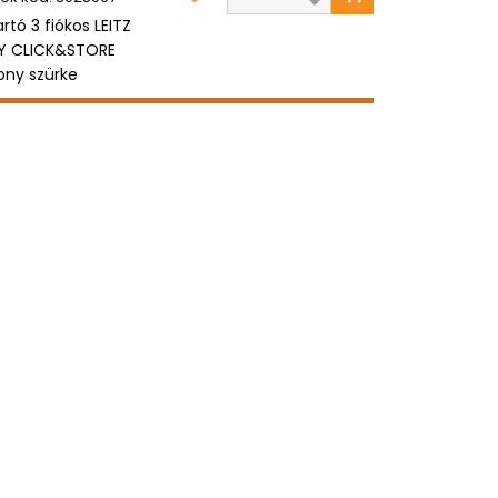
artó 3 fiókos LEITZ
Y CLICK&STORE
ony szürke