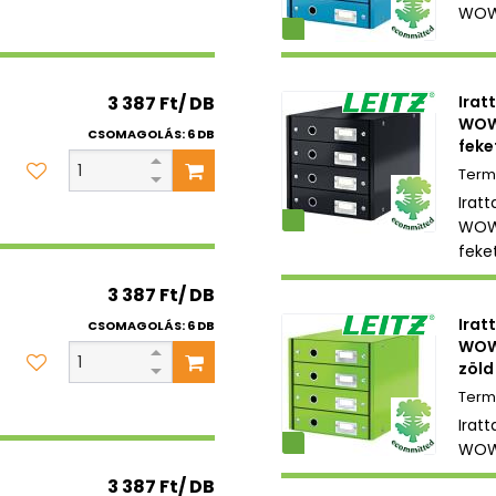
WOW
Környezetbarát
3 387 Ft/ DB
Irat
WOW
CSOMAGOLÁS: 6 DB
feke
Iratt
Környezetbarát
WOW
feke
3 387 Ft/ DB
Irat
CSOMAGOLÁS: 6 DB
WOW
zöld
Iratt
Környezetbarát
WOW 
3 387 Ft/ DB