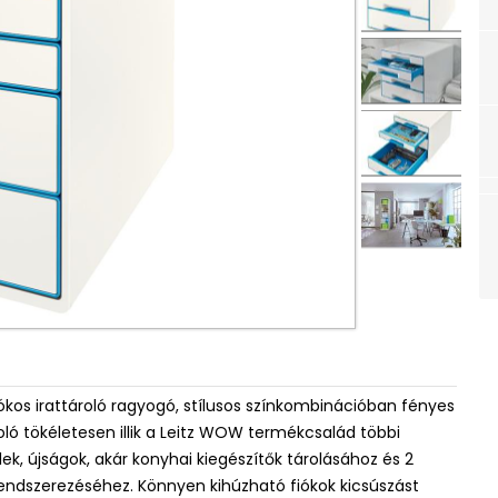
s irattároló ragyogó, stílusos színkombinációban fényes
roló tökéletesen illik a Leitz WOW termékcsalád többi
ek, újságok, akár konyhai kiegészítők tárolásához és 2
endszerezéséhez. Könnyen kihúzható fiókok kicsúszást