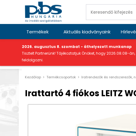
Termékek
Aktuális kiadványaink
Hírlevé
"
2026. augusztus 8. szombat - áthelyezett munkanap
Tisztelt Partnerünk! Tájékoztatjuk Önöket, hogy 2026.08.08-án,
feldolgozni.
Kezdőlap
Termékcsoportok
Iratrendezők és rendszerezők, 
Irattartó 4 fiókos LEITZ