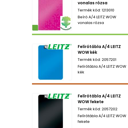
vonalas rózsa
1213010
Beíró A/4 LEITZ WOW
vonalas rózsa
ezetbarát
Felírótábla A/4 LEITZ
WOW kék
2057201
Felírótábla A/4 LEITZ WOW
kék
Felírótábla A/4 LEITZ
WOW fekete
2057202
Felírótábla A/4 LEITZ WOW
fekete