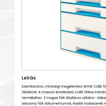
Leírás
Szembetűnő, minőségi megjelenésű WOW CUBE fióko
felülettel. A masszív kivtelezésű CUBE fiókos irattá
termékéhez. 2 magas fiók általános célokra - kábel
alacsony fiók dokumentumok, kisebb irodaszerek r