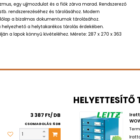
izmus, egy ujjmozdulat és a fiók zárva marad. Rendszerező
 stb. rendszerezéséhez és tárolásához. Modern
 előlap a bizalmas dokumentumok tárolásához.
a helyezhető a helytakarékos tárolás érdekében.
lján a lapok könnyű kivételéhez. Mérete: 287 x 270 x 363
HELYETTESÍTŐ
3 387 Ft/ DB
Irat
WOW
CSOMAGOLÁS: 6 DB
Iratt