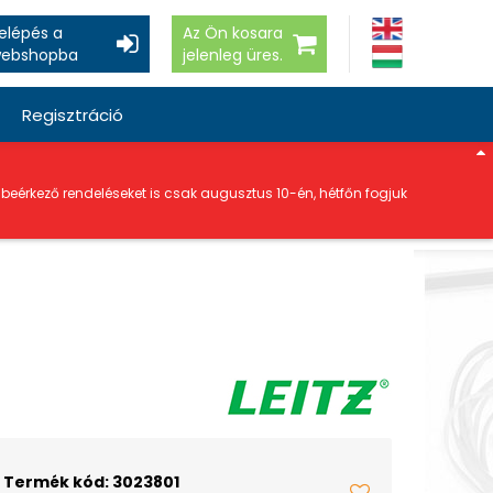
elépés a
Az Ön kosara
ebshopba
jelenleg üres.
Regisztráció
a beérkező rendeléseket is csak augusztus 10-én, hétfőn fogjuk
Termék kód: 3023801