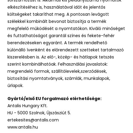
sorszámozást is. Alkalmas kis példányszámú nyomatok
elkészítéséhez is, használatával időt és jelentős
költségeket takaríthat meg. A pontosan levágott
szélekkel kombinált bevonat biztosítja a termék
megfelelő működését a nyomtatókon. Kiváló minőséget
és futtathatóságot garantál színes és fekete-fehér
berendezéseken egyaránt. A termék rendelhető
különálló ívenként és előrendezett szetteket tartalmazó
kiszerelésben is. Az elő-, közép- és hátlapok tetszés
szerint kombinálhatóak. Felhasználási javaslatok:
megrendelő formok, szállítólevelek,szerződések,
biztosítási nyomtatványok, számlák, munkalapok,
űrlapok.
Gyártó/első EU forgalmazó elérhetősége:
Antalis Hungary Kft.
HU - 5000 Szolnok, Újszásziút 5.
ertekesites@antalis.com
www.antalis.hu