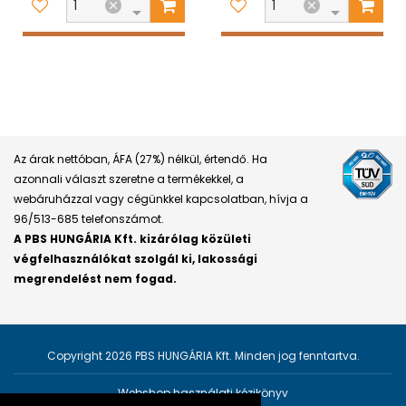
Az árak nettóban, ÁFA (27%) nélkül, értendő. Ha
azonnali választ szeretne a termékekkel, a
webáruházzal vagy cégünkkel kapcsolatban, hívja a
96/513-685 telefonszámot.
A PBS HUNGÁRIA Kft. kizárólag közületi
végfelhasználókat szolgál ki, lakossági
megrendelést nem fogad.
Copyright 2026 PBS HUNGÁRIA Kft. Minden jog fenntartva.
Webshop használati kézikönyv