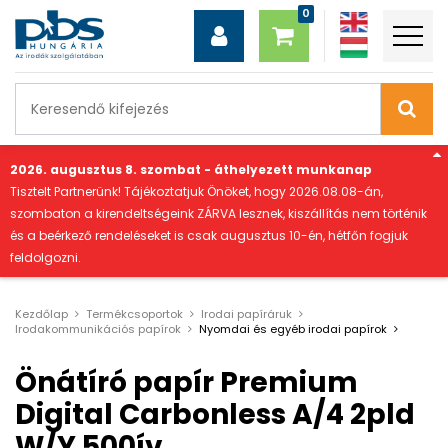
"
2026. augusztus 8. szombat - áthelyezett munkanap
Tisztelt Partnerünk! Tájékoztatjuk Önöket, hogy 2026.08.08-án,
szombaton a kirendeltségeink ZÁRVA lesznek, kiszállítás nem történik
és a beérkező rendeléseket is csak augusztus 10-én, hétfőn fogjuk
feldolgozni.
Kezdőlap
Termékcsoportok
Irodai papíráruk
Irodakommunikációs papírok
Nyomdai és egyéb irodai papírok
Önátíró papír Premium
Digital Carbonless A/4 2pld
W/Y 500ív