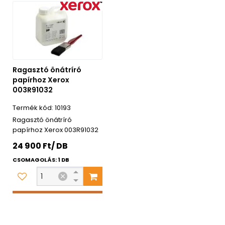
Ragasztó önátríró
papírhoz Xerox
003R91032
10193
Ragasztó önátríró
papírhoz Xerox 003R91032
24 900 Ft/ DB
CSOMAGOLÁS: 1 DB