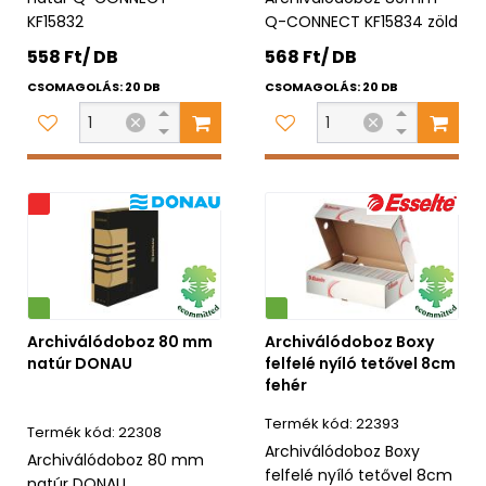
KF15832
Q-CONNECT KF15834 zöld
558 Ft/ DB
568 Ft/ DB
CSOMAGOLÁS: 20 DB
CSOMAGOLÁS: 20 DB
s
Környezetbarát
Archiválódoboz 80 mm
Archiválódoboz Boxy
natúr DONAU
felfelé nyíló tetővel 8cm
fehér
22393
22308
Archiválódoboz Boxy
Archiválódoboz 80 mm
felfelé nyíló tetővel 8cm
natúr DONAU