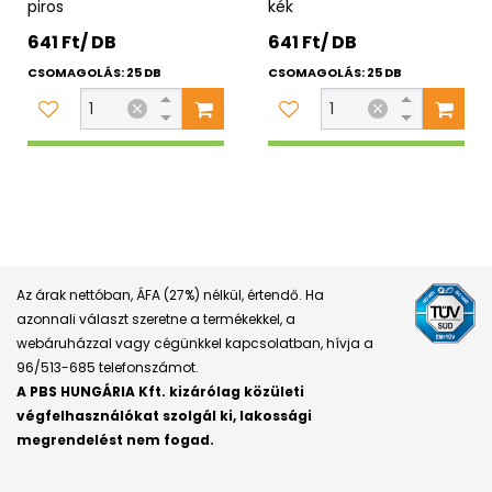
piros
kék
641 Ft/ DB
641 Ft/ DB
CSOMAGOLÁS: 25 DB
CSOMAGOLÁS: 25 DB
Az árak nettóban, ÁFA (27%) nélkül, értendő. Ha
azonnali választ szeretne a termékekkel, a
webáruházzal vagy cégünkkel kapcsolatban, hívja a
96/513-685 telefonszámot.
A PBS HUNGÁRIA Kft. kizárólag közületi
végfelhasználókat szolgál ki, lakossági
megrendelést nem fogad.