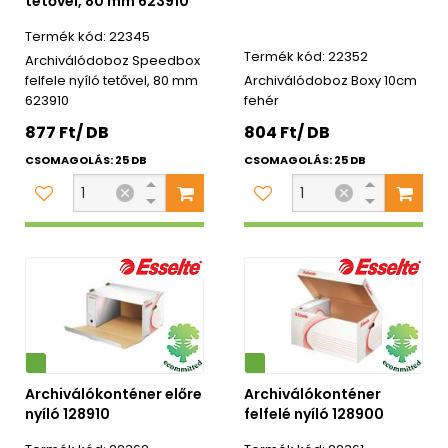
tetővel, 80 mm 623910
22345
22352
Archiválódoboz Speedbox
felfele nyíló tetővel, 80 mm
Archiválódoboz Boxy 10cm
623910
fehér
877 Ft/ DB
804 Ft/ DB
CSOMAGOLÁS: 25 DB
CSOMAGOLÁS: 25 DB
Környezetbarát
Archiválókonténer előre
Archiválókonténer
nyíló 128910
felfelé nyíló 128900