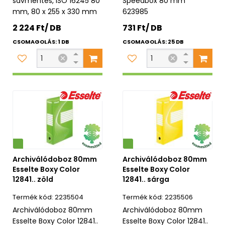
savmentes, ISO 16245 80
Speedbox 80 mm
mm, 80 x 255 x 330 mm
623985
2 224 Ft/ DB
731 Ft/ DB
CSOMAGOLÁS: 1 DB
CSOMAGOLÁS: 25 DB
Környezetbarát
Archiválódoboz 80mm
Archiválódoboz 80mm
Esselte Boxy Color
Esselte Boxy Color
12841.. zöld
12841.. sárga
2235504
2235506
Archiválódoboz 80mm
Archiválódoboz 80mm
Esselte Boxy Color 12841..
Esselte Boxy Color 12841..