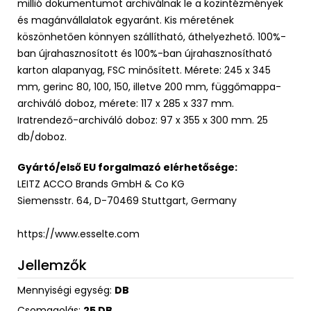
millió dokumentumot archiválnak le a közintézmények
és magánvállalatok egyaránt. Kis méretének
köszönhetően könnyen szállítható, áthelyezhető. 100%-
ban újrahasznosított és 100%-ban újrahasznosítható
karton alapanyag, FSC minősített. Mérete: 245 x 345
mm, gerinc 80, 100, 150, illetve 200 mm, függőmappa-
archiváló doboz, mérete: 117 x 285 x 337 mm.
Iratrendező-archiváló doboz: 97 x 355 x 300 mm. 25
db/doboz.
Gyártó/első EU forgalmazó elérhetősége:
LEITZ ACCO Brands GmbH & Co KG
Siemensstr. 64, D-70469 Stuttgart, Germany
https://www.esselte.com
Jellemzők
Mennyiségi egység:
DB
Csomagolás:
25 DB