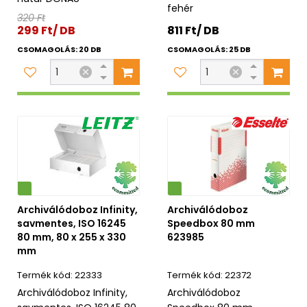
fehér
320 Ft
299 Ft/ DB
811 Ft/ DB
CSOMAGOLÁS: 20 DB
CSOMAGOLÁS: 25 DB
Környezetbarát
Archiválódoboz Infinity,
Archiválódoboz
savmentes, ISO 16245
Speedbox 80 mm
80 mm, 80 x 255 x 330
623985
mm
22333
22372
Archiválódoboz Infinity,
Archiválódoboz