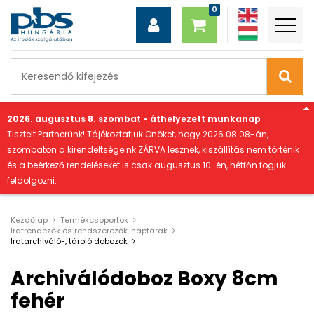
"
2026. augusztus 8. szombat - áthelyezett munkanap
Tisztelt Partnerünk! Tájékoztatjuk Önöket, hogy 2026.08.08-án,
szombaton a kirendeltségeink ZÁRVA lesznek, kiszállítás nem történik
és a beérkező rendeléseket is csak augusztus 10-én, hétfőn fogjuk
feldolgozni.
Kezdőlap
Termékcsoportok
Iratrendezők és rendszerezők, naptárak
Iratarchiváló-, tároló dobozok
Archiválódoboz Boxy 8cm
fehér