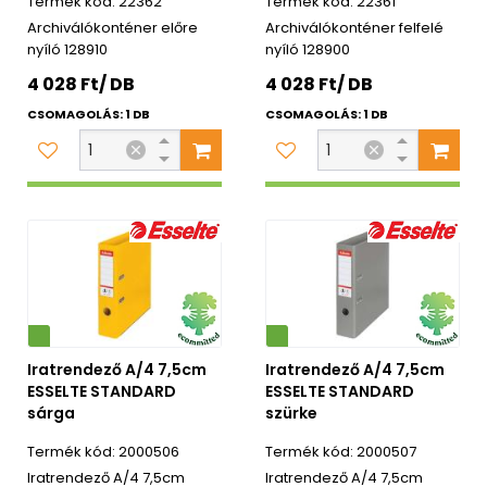
22362
22361
Archiválókonténer előre
Archiválókonténer felfelé
nyíló 128910
nyíló 128900
4 028 Ft/ DB
4 028 Ft/ DB
CSOMAGOLÁS: 1 DB
CSOMAGOLÁS: 1 DB
Környezetbarát
Iratrendező A/4 7,5cm
Iratrendező A/4 7,5cm
ESSELTE STANDARD
ESSELTE STANDARD
sárga
szürke
2000506
2000507
Iratrendező A/4 7,5cm
Iratrendező A/4 7,5cm