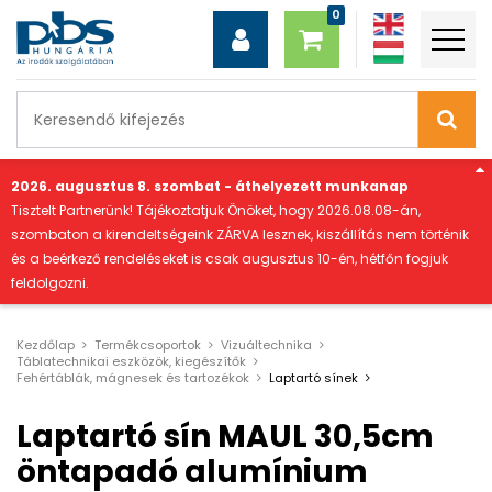
"
2026. augusztus 8. szombat - áthelyezett munkanap
Tisztelt Partnerünk! Tájékoztatjuk Önöket, hogy 2026.08.08-án,
szombaton a kirendeltségeink ZÁRVA lesznek, kiszállítás nem történik
és a beérkező rendeléseket is csak augusztus 10-én, hétfőn fogjuk
feldolgozni.
Kezdőlap
Termékcsoportok
Vizuáltechnika
Táblatechnikai eszközök, kiegészítők
Fehértáblák, mágnesek és tartozékok
Laptartó sínek
Laptartó sín MAUL 30,5cm
öntapadó alumínium