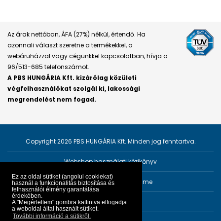
Az árak nettóban, ÁFA (27%) nélkül, értendő. Ha
azonnali választ szeretne a termékekkel, a
webáruházzal vagy cégünkkel kapcsolatban, hívja a
96/513-685 telefonszámot.
A PBS HUNGÁRIA Kft. kizárólag közületi
végfelhasználókat szolgál ki, lakossági
megrendelést nem fogad.
Copyright 2026 PBS HUNGÁRIA Kft. Minden jog fenntartva.
Webshop használati kézikönyv
Ez az oldal sütiket (angolul cookiekat)
Személyes adatok védelme
használ a funkcionalitás biztosítása és
felhasználói élmény garantálása
érdekében.
Impresszum
A "Megértettem" gombra kattintva elfogadja
a weboldal által használt sütiket.
További információ a sütikről.