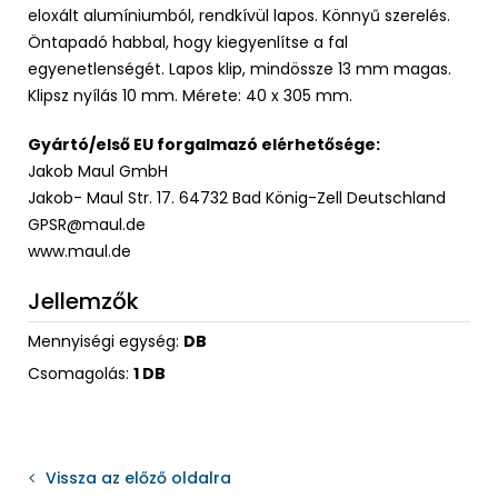
eloxált alumíniumból, rendkívül lapos. Könnyű szerelés.
Öntapadó habbal, hogy kiegyenlítse a fal
egyenetlenségét. Lapos klip, mindössze 13 mm magas.
Klipsz nyílás 10 mm. Mérete: 40 x 305 mm.
Gyártó/első EU forgalmazó elérhetősége:
Jakob Maul GmbH
Jakob- Maul Str. 17. 64732 Bad König-Zell Deutschland
GPSR@maul.de
www.maul.de
Jellemzők
Mennyiségi egység:
DB
Csomagolás:
1 DB
Vissza az előző oldalra