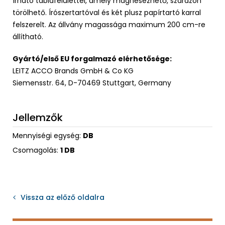
írható táblafelülettel, amely mágnesezhető, szárazon
törölhető. Írószertartóval és két plusz papírtartó karral
felszerelt. Az állvány magassága maximum 200 cm-re
állítható.
Gyártó/első EU forgalmazó elérhetősége:
LEITZ ACCO Brands GmbH & Co KG
Siemensstr. 64, D-70469 Stuttgart, Germany
Jellemzők
Mennyiségi egység:
DB
Csomagolás:
1 DB
Vissza az előző oldalra