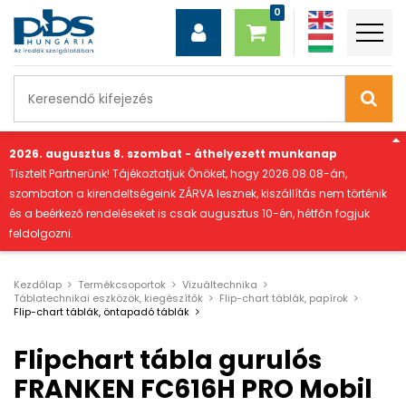
"
2026. augusztus 8. szombat - áthelyezett munkanap
Tisztelt Partnerünk! Tájékoztatjuk Önöket, hogy 2026.08.08-án,
szombaton a kirendeltségeink ZÁRVA lesznek, kiszállítás nem történik
és a beérkező rendeléseket is csak augusztus 10-én, hétfőn fogjuk
feldolgozni.
Kezdőlap
Termékcsoportok
Vizuáltechnika
Táblatechnikai eszközök, kiegészítők
Flip-chart táblák, papírok
Flip-chart táblák, öntapadó táblák
Flipchart tábla gurulós
FRANKEN FC616H PRO Mobil