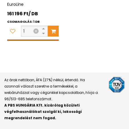
EuroLine
161 196 Ft/ DB
CSOMAGOLÁS: 1 DB
Az árak nettóban, ÁFA (27%) nélkül, értendő. Ha
azonnali választ szeretne a termékekkel, a
webáruházzal vagy cégünkkel kapcsolatban, hívja a
96/513-685 telefonszámot.
A PBS HUNGÁRIA Kft. kizárólag közületi
végfelhasználókat szolgál ki, lakossági
megrendelést nem fogad.