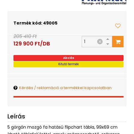
Termék kód: 49005
205 410 Ft
129 900 Ft/DB
Akciós
Kifutó termék
Kérdés / reklamáció a termékkel kapcsolatban
Leírás
5 görgőn mozgó fa hatású flipchart tábla, 99x69 cm