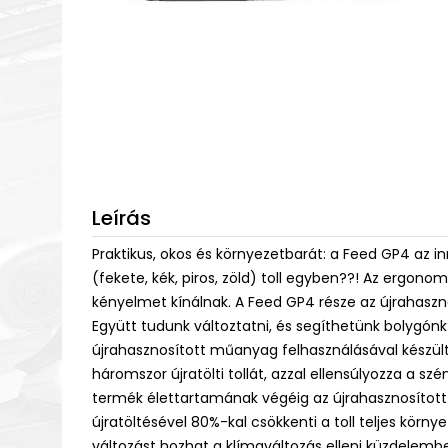
Leírás
Praktikus, okos és környezetbarát: a Feed GP4 az i
(fekete, kék, piros, zöld) toll egyben??! Az ergono
kényelmet kínálnak. A Feed GP4 része az újrahasz
Együtt tudunk változtatni, és segíthetünk bolygón
újrahasznosított műanyag felhasználásával készült,
háromszor újratölti tollát, azzal ellensúlyozza a szé
termék élettartamának végéig az újrahasznosított
újratöltésével 80%-kal csökkenti a toll teljes környe
változást hozhat a klímaváltozás elleni küzdelemb