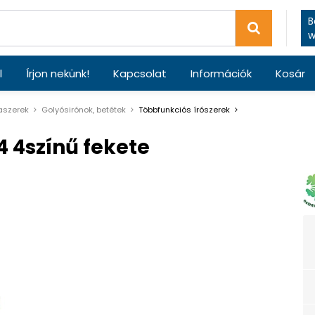
B
w
l
Írjon nekünk!
Kapcsolat
Információk
Kosár
laszerek
Golyósirónok, betétek
Többfunkciós írószerek
4 4színű fekete