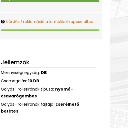
Kérdés / reklamáció a termékkel kapcsolatban
Jellemzők
Mennyiségi egység:
DB
Csomagolás:
10 DB
Golyós- rollerirónok típusa:
nyomó-
csavarógombos
Golyós- rollerirónok fajtája:
cserélhető
betétes