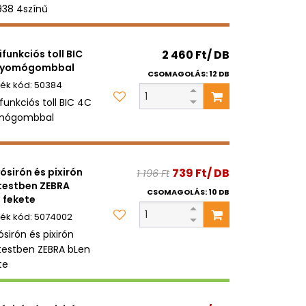
938 4színű
ifunkciós toll BIC
2 460 Ft/ DB
nyomógombbal
CSOMAGOLÁS: 12 DB
50384
funkciós toll BIC 4C
mógombbal
ósirón és pixirón
739 Ft/ DB
1 196 Ft
testben ZEBRA
CSOMAGOLÁS: 10 DB
 fekete
5074002
sirón és pixirón
testben ZEBRA bLen
te