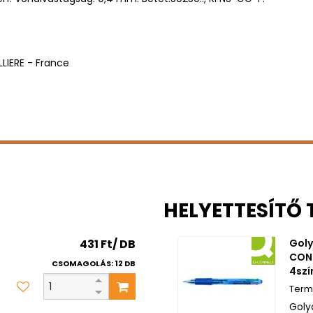
ILLIERE - France
HELYETTESÍTŐ
431 Ft/ DB
Goly
CON
CSOMAGOLÁS: 12 DB
4szí
Goly