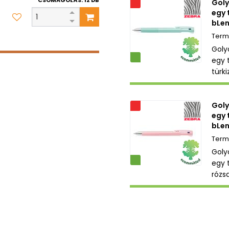
Goly
Akciós
egy 
bLen
Golyó
Környezetbarát
egy 
türki
Goly
Akciós
egy 
bLen
Golyó
Környezetbarát
egy 
rózs