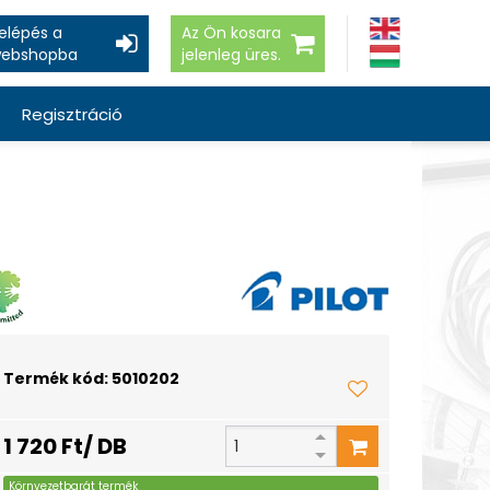
elépés a
Az Ön kosara
ebshopba
jelenleg üres.
Regisztráció
Termék kód: 5010202
1 720 Ft/ DB
Környezetbarát termék