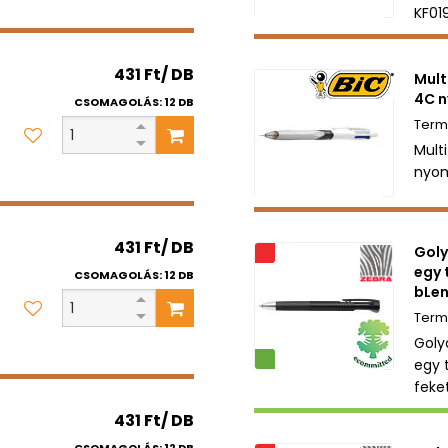
KF01
431 Ft/ DB
Mult
4C 
CSOMAGOLÁS: 12 DB
Multi
nyo
431 Ft/ DB
Goly
Akciós
egy 
CSOMAGOLÁS: 12 DB
bLen
Golyó
Környezetbarát
egy 
feke
431 Ft/ DB
CSOMAGOLÁS: 12 DB