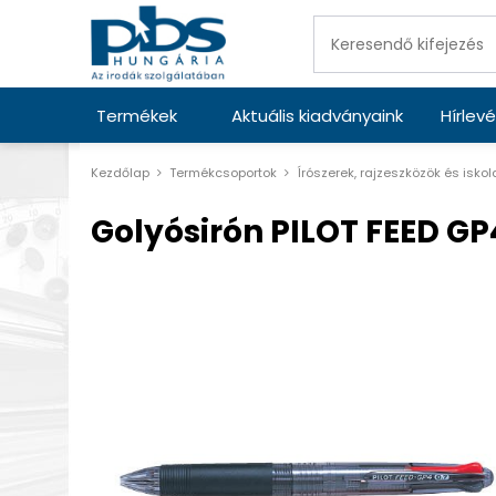
Termékek
Aktuális kiadványaink
Hírlevé
Kezdőlap
Termékcsoportok
Írószerek, rajzeszközök és isko
Golyósirón PILOT FEED GP