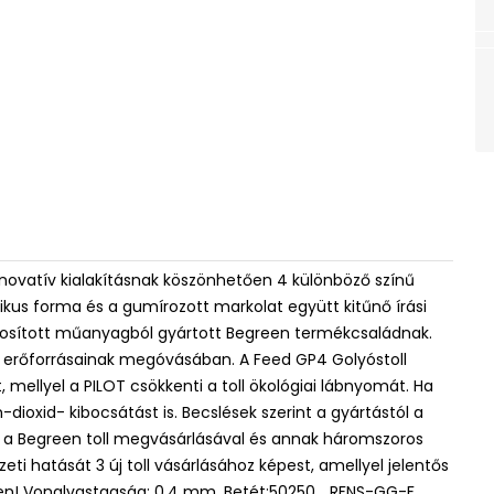
nnovatív kialakításnak köszönhetően 4 különböző színű
mikus forma és a gumírozott markolat együtt kitűnő írási
nosított műanyagból gyártott Begreen termékcsaládnak.
k erőforrásainak megóvásában. A Feed GP4 Golyóstoll
 mellyel a PILOT csökkenti a toll ökológiai lábnyomát. Ha
n-dioxid- kibocsátást is. Becslések szerint a gyártástól a
 a Begreen toll megvásárlásával és annak háromszoros
zeti hatását 3 új toll vásárlásához képest, amellyel jelentős
en! Vonalvastagság: 0,4 mm. Betét:50250.., RFNS-GG-F.