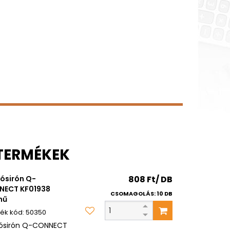
 TERMÉKEK
ósirón Q-
808 Ft/ DB
NECT KF01938
CSOMAGOLÁS: 10 DB
nű
50350
ósirón Q-CONNECT