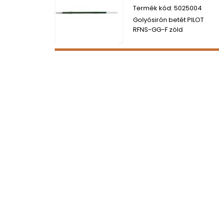
5025004
Golyósirón betét PILOT
RFNS-GG-F zöld