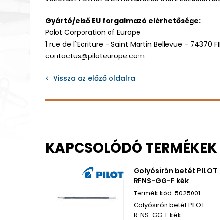
Gyártó/első EU forgalmazó elérhetősége:
Polot Corporation of Europe
1 rue de l`Ecriture - Saint Martin Bellevue - 74370 F
contactus@piloteurope.com
Vissza az előző oldalra
KAPCSOLÓDÓ TERMÉKEK
Golyósirón betét PILOT
RFNS-GG-F kék
5025001
Golyósirón betét PILOT
RFNS-GG-F kék