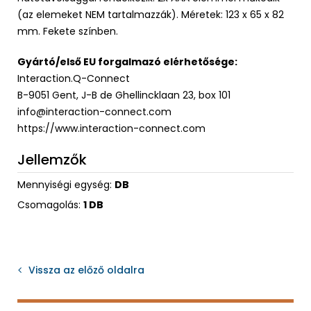
(az elemeket NEM tartalmazzák). Méretek: 123 x 65 x 82
mm. Fekete színben.
Gyártó/első EU forgalmazó elérhetősége:
Interaction.Q-Connect
B-9051 Gent, J-B de Ghellincklaan 23, box 101
info@interaction-connect.com
https://www.interaction-connect.com
Jellemzők
Mennyiségi egység:
DB
Csomagolás:
1 DB
Vissza az előző oldalra