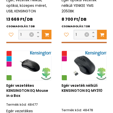
Egér, vezeték nélküli,
Egér optikai vezeték
optikai, közepes méret,
nélküli YENKEE YMS
USB, KENSINGTON
2050BK
13 669 Ft/ DB
8 700 Ft/ DB
CSOMAGOLÁS: 1 DB
CSOMAGOLÁS: 1 DB
ió
Promóció
ág
2 év garancia
ancia
Környezetbarát
Egér vezetékes
Egér vezeték nélküli
KENSINGTON EQ Mouse
KENSINGTON EQ MY310
in a Box
48477
48478
Egér vezetékes