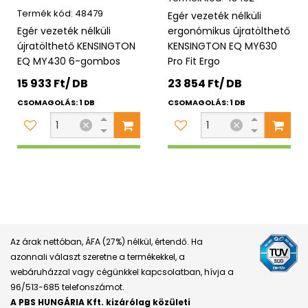
48479
Egér vezeték nélküli
Egér vezeték nélküli
ergonómikus újratölthető
újratölthető KENSINGTON
KENSINGTON EQ MY630
EQ MY430 6-gombos
Pro Fit Ergo
15 933 Ft/ DB
23 854 Ft/ DB
CSOMAGOLÁS: 1 DB
CSOMAGOLÁS: 1 DB
Az árak nettóban, ÁFA (27%) nélkül, értendő. Ha
azonnali választ szeretne a termékekkel, a
webáruházzal vagy cégünkkel kapcsolatban, hívja a
96/513-685 telefonszámot.
A PBS HUNGÁRIA Kft. kizárólag közületi