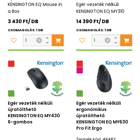
KENSINGTON EQ Mouse in
Egér vezeték nélküli
a Box
KENSINGTON EQ MY310
3 430 Ft/ DB
14 390 Ft/ DB
CSOMAGOLÁS: 1 DB
CSOMAGOLÁS: 1 DB
ió
Promóció
3 év garancia
Környezetbarát
Egér vezeték nélküli
Egér vezeték nélküli
újratölthető
ergonómikus
KENSINGTON EQ MY430
újratölthető
6-gombos
KENSINGTON EQ MY630
Pro Fit Ergo
48482