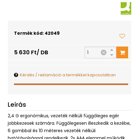
Termék kód: 42049
5 630 Ft/ DB
Kérdés / reklamáció a termékkel kapcsolatban
Leírás
2,4 G ergonómikus, vezeték nélküli függőleges egér
jobbkezesek számára. Függőlegesen illeszkedik a kezébe,
6 gombbal és 10 méteres vezeték nélküli
hatótávolsággal rendelkezik. 2x AAA elemmel működik