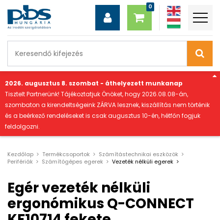
"
2026. augusztus 8. szombat - áthelyezett munkanap
Tisztelt Partnerünk! Tájékoztatjuk Önöket, hogy 2026.08.08-án,
szombaton a kirendeltségeink ZÁRVA lesznek, kiszállítás nem történik
és a beérkező rendeléseket is csak augusztus 10-én, hétfőn fogjuk
feldolgozni.
Kezdőlap
Termékcsoportok
Számítástechnikai eszközök
Perifériák
Számítógépes egerek
Vezeték nélküli egerek
Egér vezeték nélküli
ergonómikus Q-CONNECT
KF10714 fekete