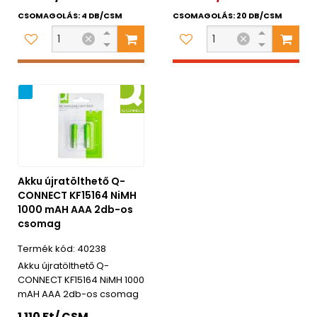
CSOMAGOLÁS: 4 DB/CSM
CSOMAGOLÁS: 20 DB/CSM
ág
Akku újratölthető Q-
CONNECT KF15164 NiMH
1000 mAH AAA 2db-os
csomag
40238
Akku újratölthető Q-
CONNECT KF15164 NiMH 1000
mAH AAA 2db-os csomag
1 110 Ft/ CSM