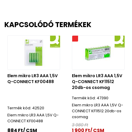
KAPCSOLÓDÓ TERMÉKEK
Akciós
Elem mikro LR3 AAA 1,5V
Elem mikro LR3 AAA 1,5V
Q-CONNECT KF00488
Q-CONNECT KF11512
20db-os csomag
47390
Elem mikro LR3 AAA 1,5V Q-
42520
CONNECT KF11512 20db-os
Elem mikro LR3 AAA 1,5V Q-
csomag
CONNECT KF00488
3 980 Ft
884 Ft/ CSM
1 900 Ft/ CSM