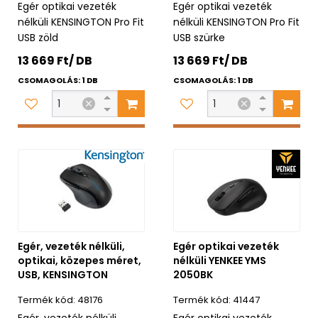
Egér optikai vezeték
Egér optikai vezeték
nélküli KENSINGTON Pro Fit
nélküli KENSINGTON Pro Fit
USB zöld
USB szürke
13 669 Ft/ DB
13 669 Ft/ DB
CSOMAGOLÁS: 1 DB
CSOMAGOLÁS: 1 DB
Egér, vezeték nélküli,
Egér optikai vezeték
optikai, közepes méret,
nélküli YENKEE YMS
USB, KENSINGTON
2050BK
48176
41447