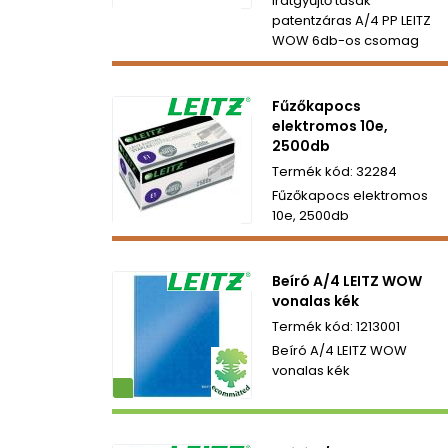
Iratgyűjtő tasak
patentzáras A/4 PP LEITZ
WOW 6db-os csomag
Fűzőkapocs
elektromos 10e,
2500db
32284
Fűzőkapocs elektromos
10e, 2500db
Beíró A/4 LEITZ WOW
vonalas kék
1213001
Beíró A/4 LEITZ WOW
vonalas kék
ezetbarát