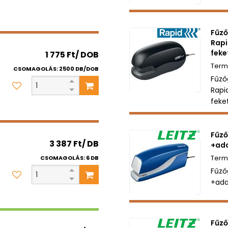
Fűző
Rapi
feke
1 775 Ft/ DOB
CSOMAGOLÁS: 2500 DB/DOB
Fűző
Rapi
feke
Fűző
3 387 Ft/ DB
+ada
CSOMAGOLÁS: 6 DB
Fűző
+ada
Fűző