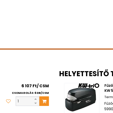
HELYETTESÍTŐ
6 107 Ft/ CSM
Fűző
KW 5
CSOMAGOLÁS: 6 DB/CSM
Fűző
5990