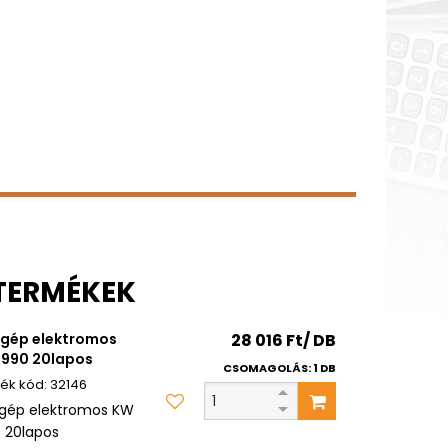
 TERMÉKEK
gép elektromos
28 016 Ft/ DB
990 20lapos
CSOMAGOLÁS: 1 DB
32146
gép elektromos KW
 20lapos