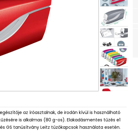
észítője az íróasztalnak, de irodán kívül is használható
űzésére is alkalmas (80 g-os). Elakadásmentes tűzés e1
és GS tanúsítvány Leitz tűzőkapcsok használata esetén.