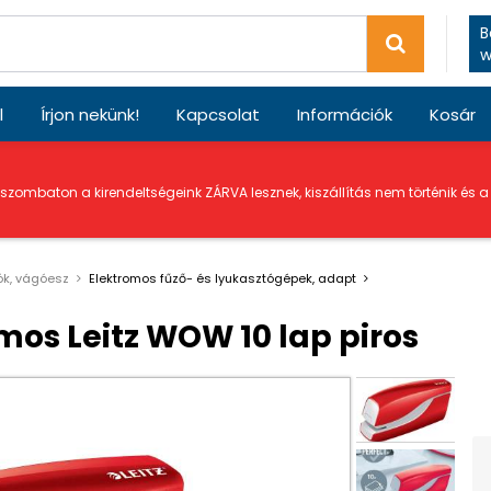
B
w
l
Írjon nekünk!
Kapcsolat
Információk
Kosár
 szombaton a kirendeltségeink ZÁRVA lesznek, kiszállítás nem történik és 
ók, vágóesz
Elektromos fűző- és lyukasztógépek, adapt
os Leitz WOW 10 lap piros