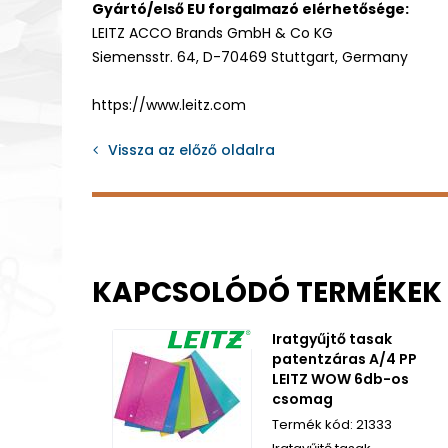
Gyártó/első EU forgalmazó elérhetősége:
LEITZ ACCO Brands GmbH & Co KG
Siemensstr. 64, D-70469 Stuttgart, Germany
https://www.leitz.com
Vissza az előző oldalra
KAPCSOLÓDÓ TERMÉKEK
Iratgyűjtő tasak
patentzáras A/4 PP
LEITZ WOW 6db-os
csomag
21333