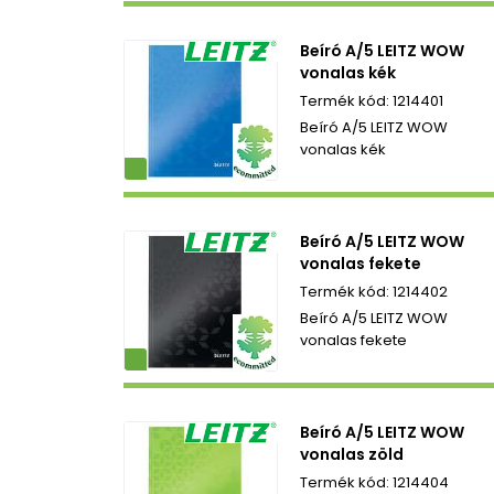
Beíró A/5 LEITZ WOW
vonalas kék
1214401
Beíró A/5 LEITZ WOW
vonalas kék
ezetbarát
Beíró A/5 LEITZ WOW
vonalas fekete
1214402
Beíró A/5 LEITZ WOW
vonalas fekete
ezetbarát
Beíró A/5 LEITZ WOW
vonalas zöld
1214404