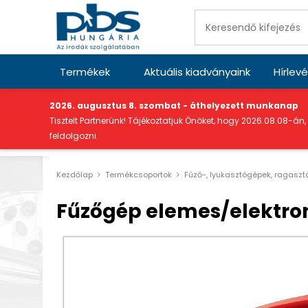
Termékek
Aktuális kiadványaink
Hírlevé
"
2026. augusztus 8. szombat - áthelyezett munkanap
Tisztelt Partnerünk! Tájékoztatjuk Önöket, hogy 2026.08.08-án,
feldolgozni.
Kezdőlap
Termékcsoportok
Fűző-, lyukasztógépek, ragaszt
Fűzőgép elemes/elektrom