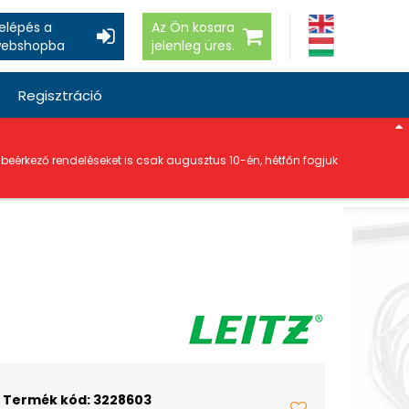
elépés a
Az Ön kosara
ebshopba
jelenleg üres.
Regisztráció
a beérkező rendeléseket is csak augusztus 10-én, hétfőn fogjuk
Termék kód: 3228603