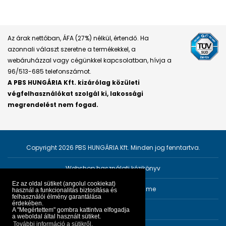
Az árak nettóban, ÁFA (27%) nélkül, értendő. Ha
azonnali választ szeretne a termékekkel, a
webáruházzal vagy cégünkkel kapcsolatban, hívja a
96/513-685 telefonszámot.
A PBS HUNGÁRIA Kft. kizárólag közületi
végfelhasználókat szolgál ki, lakossági
megrendelést nem fogad.
Copyright 2026 PBS HUNGÁRIA Kft. Minden jog fenntartva.
Webshop használati kézikönyv
Ez az oldal sütiket (angolul cookiekat)
Személyes adatok védelme
használ a funkcionalitás biztosítása és
felhasználói élmény garantálása
érdekében.
Impresszum
A "Megértettem" gombra kattintva elfogadja
a weboldal által használt sütiket.
További információ a sütikről.