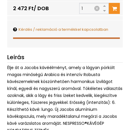
2 472 Ft/ DOB
Kérdés / reklamáció a termékkel kapcsolatban
Leírás
Élje át a Jacobs kávéélményt, amely a lágyan pörkölt
magas minőségű Arabica és intenzív Robusta
kávészemeknek köszönhetően harmonikus ízvilágot
kínál, egyedi és nagyszerű aromával. Tökéletes választás
azoknak, akik a lágy és friss ízeket kedvelik, kiegészítve
különleges, fűszeres jegyekkel. Erősség (intenzitás): 6.
Készíthető kávé: lungo. Új Jacobs alumínium
kávékapszula, mely maradéktalanul megőrzi a Jacobs
kávé varázslatos aromáját. NESPRESSO®KÁVÉGÉP