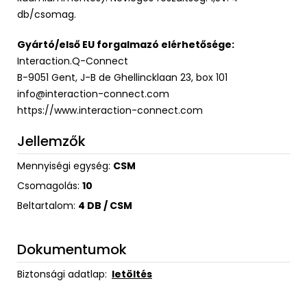
db/csomag.
Gyártó/első EU forgalmazó elérhetősége:
Interaction.Q-Connect
B-9051 Gent, J-B de Ghellincklaan 23, box 101
info@interaction-connect.com
https://www.interaction-connect.com
Jellemzők
Mennyiségi egység:
CSM
Csomagolás:
10
Beltartalom:
4 DB / CSM
Dokumentumok
Biztonsági adatlap:
letöltés