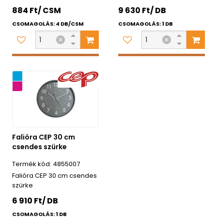
884 Ft/ CSM
9 630 Ft/ DB
CSOMAGOLÁS: 4 DB/CSM
CSOMAGOLÁS: 1 DB
ág
ancia
Falióra CEP 30 cm
csendes szürke
4855007
Falióra CEP 30 cm csendes
szürke
6 910 Ft/ DB
CSOMAGOLÁS: 1 DB