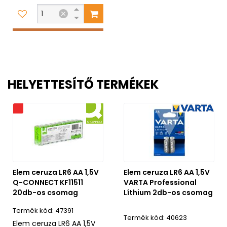
HELYETTESÍTŐ TERMÉKEK
s
Elem ceruza LR6 AA 1,5V
Elem ceruza LR6 AA 1,5V
Q-CONNECT KF11511
VARTA Professional
20db-os csomag
Líthium 2db-os csomag
47391
40623
Elem ceruza LR6 AA 1,5V