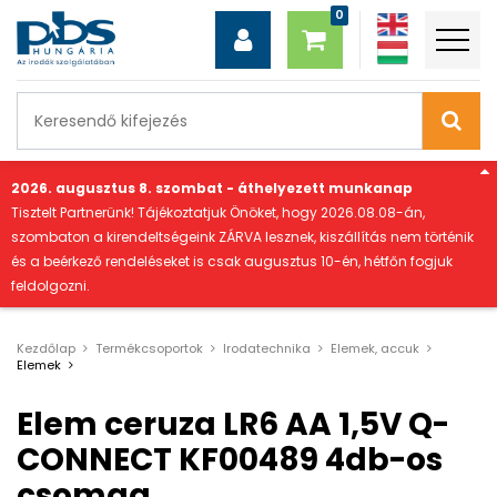
"
2026. augusztus 8. szombat - áthelyezett munkanap
Tisztelt Partnerünk! Tájékoztatjuk Önöket, hogy 2026.08.08-án,
szombaton a kirendeltségeink ZÁRVA lesznek, kiszállítás nem történik
és a beérkező rendeléseket is csak augusztus 10-én, hétfőn fogjuk
feldolgozni.
Kezdőlap
Termékcsoportok
Irodatechnika
Elemek, accuk
Elemek
Elem ceruza LR6 AA 1,5V Q-
CONNECT KF00489 4db-os
csomag