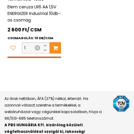
Elem ceruza LR6 AA 1,5V
ENERGIZER Industrial 10db-
os csomag
2 600 Ft/ CSM
CSOMAGOLÁS: 10 DB/CSM
Az árak nettóban, ÁFA (27%) nélkül, értendő. Ha
azonnali választ szeretne a termékekkel, a
webáruházzal vagy cégünkkel kapcsolatban, hívja a
96/513-685 telefonszámot.
A PBS HUNGÁRIA Kft. kizárólag közületi
végfelhasználókat szolgál ki, lakossági