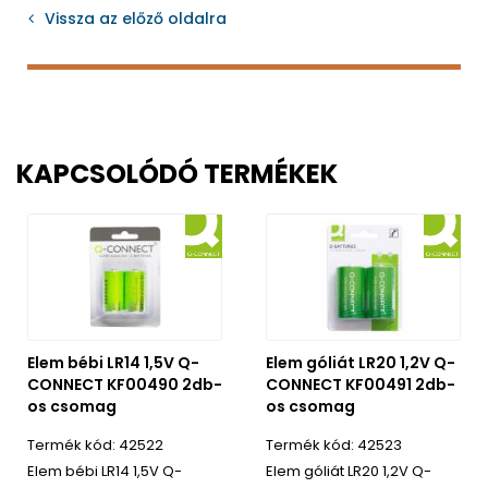
Vissza az előző oldalra
KAPCSOLÓDÓ TERMÉKEK
Elem bébi LR14 1,5V Q-
Elem góliát LR20 1,2V Q-
CONNECT KF00490 2db-
CONNECT KF00491 2db-
os csomag
os csomag
42522
42523
Elem bébi LR14 1,5V Q-
Elem góliát LR20 1,2V Q-