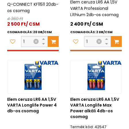
Elem ceruza LR6 AA 1,5V
Q-CONNECT KF11511 20db-
VARTA Professional
os csomag
Líthium 2db-os csomag
4 360 Ft
2 500 Ft/ CSM
2 400 Ft/ CSM
CSOMAGOLÁS: 20 DB/CSM
CSOMAGOLÁS: 2 DB/CSM
Elem ceruza LR6 AA 1,5V
Elem ceruza LR6 AA 1,5V
VARTA Longlife Power 4
VARTA Longlife Max
db-os csomag
Power alkáli 4db-os
csomag
42547