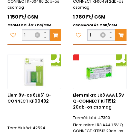
CONNECT KF00490 2db-os
CONNECT KF00491 2db-os
csomag
csomag
1 150 Ft/ CSM
1 780 Ft/ CSM
CSOMAGOLÁS: 2 DB/CSM
CSOMAGOLÁS: 2 DB/CSM
Akciós
Elem 9V-os 6LR61 Q-
Elem mikro LR3 AAA 1,5V
CONNECT KF00492
Q-CONNECT KF11512
20db-os csomag
47390
Elem mikro LR3 AAA 1,5V Q-
42524
CONNECT KF11512 20db-os