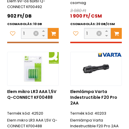
Elem 9V-os 6LR61 Q-
csomag
CONNECT KF00492
3 980 Ft
902 Ft/ DB
1 900 Ft/ CSM
CSOMAGOLÁS: 10 DB
CSOMAGOLÁS: 20 DB/CSM
Elem mikro LR3 AAA 1,5V
Elemlámpa Varta
Q-CONNECT KF00488
Indestructible F20 Pro
2AA
42520
40203
Elem mikro LR3 AAA 1,5V Q-
Elemlámpa Varta
CONNECT KF00488
Indestructible F20 Pro 2AA