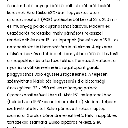
fenntartható anyagokból készült, utazóbarát táskát
keresnek. Ez a táska 52%-ban fogyasztás után
újrahasznosított (PCR) poliészterből készül 23 x 250 ml-
es műanyag palack újrahasznosításával. Modern és
utazóbarát hordtáska, mely párnázott rekesszel
rendelkezik és akár 16”-os laptopok (beleértve a 15,6”-os
notebookokat is) hordozására is alkalmas. A cipzáras
elülső rekesz és a több zseb könnyű hozzáférést biztosít
a mappákhoz és a tartozékokhoz. Párnázott vállpánt a
nyak és a váll kényelméért, rögzítőpánt guruló
poggyászhoz való egyszerű rögzítéshez. A teljesen
szétnyitható kialakítás leegyszerűsíti a biztonsági
átvizsgálást. 23 x 250 ml-es műanyag palack
újrahasznosításával készült. Akár 16"-os laptopokhoz
(beleértve a 15,6"-os notebookokat is) Modern, teljesen
szétnyitható kivitel. Belső párnázott rekesz laptop
számára. Gurulós bőröndre erősíthető. Hely mappák és
tartozékok számára. Elülső cipzáras rekesz. 2 év