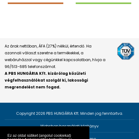
Az árak nettóban, ÁFA (27%) nélkül, értendő. Ha
azonnali választ szeretne a termékekkel, a
webáruházzal vagy cégünkkel kapcsolatban, hívja a
96/513-685 telefonszámot.
A PBS HUNGÁRIA Kft. kizárólag közületi
végfelhasználókat szolgál ki, lakossági
megrendelést nem fogad.
Copyright 2026 PBS HUNGÁRIA Kft. Minden jog fenntartva.
Webshop használati kézikönyv
Ez az oldal sütiket (angolul cookiekat)
Személyes adatok védelme