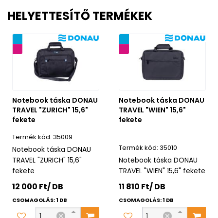
HELYETTESÍTŐ TERMÉKEK
ág
Újdonság
ancia
5 év garancia
Notebook táska DONAU
Notebook táska DONAU
TRAVEL "ZURICH" 15,6"
TRAVEL "WIEN" 15,6"
fekete
fekete
35009
35010
Notebook táska DONAU
TRAVEL "ZURICH" 15,6"
Notebook táska DONAU
fekete
TRAVEL "WIEN" 15,6" fekete
12 000 Ft/ DB
11 810 Ft/ DB
CSOMAGOLÁS: 1 DB
CSOMAGOLÁS: 1 DB