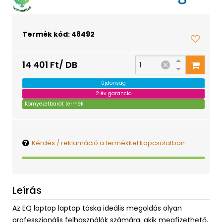
Termék kód: 48492
14 401 Ft/ DB
Újdonság
2 év garancia
Környezetbarát termék
Kérdés / reklamáció a termékkel kapcsolatban
Leírás
Az EQ laptop laptop táska ideális megoldás olyan
professzionális felhasználók számára, akik megfizethető,