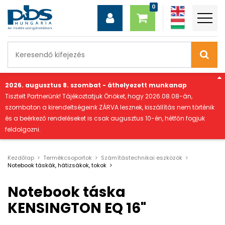
"
2026. augusztus 8. szombat - áthelyezett munkanap
Tisztelt Partnerünk! Tájékoztatjuk Önöket, hogy 2026.08.08-án,
szombaton a kirendeltségeink ZÁRVA lesznek, kiszállítás nem történik
és a beérkező rendeléseket is csak augusztus 10-én, hétfőn fogjuk
feldolgozni.
Kezdőlap
Termékcsoportok
Számítástechnikai eszközök
Notebook táskák, hátizsákok, tokok
Notebook táska
KENSINGTON EQ 16"