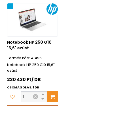
ág
Notebook HP 250 G10
15,6" ezüst
41496
Notebook HP 250 G10 15,6"
ezüst
220 430 Ft/ DB
CSOMAGOLÁS: 1 DB