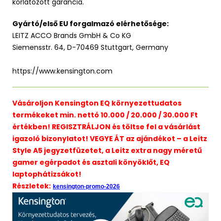
korlátozott garancia.
Gyártó/első EU forgalmazó elérhetősége:
LEITZ ACCO Brands GmbH & Co KG
Siemensstr. 64, D-70469 Stuttgart, Germany
https://www.kensington.com
Vásároljon Kensington EQ környezettudatos
termékeket min. nettó 10.000 / 20.000 / 30.000 Ft
értékben! REGISZTRÁLJON és töltse fel a vásárlást
igazoló bizonylatot! VEGYE ÁT az ajándékot – a Leitz
Style A5 jegyzetfüzetet, a Leitz extra nagy méretű
gamer egérpadot és asztali könyöklőt, EQ
laptophátizsákot!
Részletek:
kensington-promo-2026