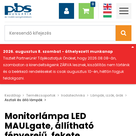
"
2026. augusztus 8. szombat - áthelyezett munkanap
Tisztelt Partnerünk! Tájékoztatjuk Önöket, hogy 2026.08.08-án,
szombaton a kirendeltségeink ZÁRVA lesznek, kiszállítás nem történik
és a beérkező rendeléseket is csak augusztus 10-én, hétfőn fogjuk
feldolgozni.
Kezdőlap
Termékcsoportok
Irodatechnika
Lámpák, izzók, órák
Asztali és álló lámpák
Monitorlámpa LED
MAULgate, állítható
fényerejű, fekete