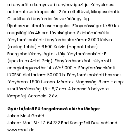
a fényerőt a környezeti fényhez igazítja. Kényelmes:
automatikus kikapcsolás 2 óra elteltével, kikapcsolható.
Cserélhető fényforrás és vezérlőegység.
Újrahasznosítható csomagolás. Fényerőssége: 1.780 lux
megvilágítás 45 cm távolságban. Színhőmérséklet
fényforrásonként: fényforrások száma: 3.000 Kelvin
(meleg fehér) - 6.500 Kelvin (nappali fehér).
Energiahatékonysági osztály fényforrásonként: E
(spektrum A-tól G-ig). Fényforrásonkénti súlyozott
energiafogyasztás: 14 kWh/1000 h. Fényforrásonkénti
L70B50 élettartam: 50.000 h. Fényforrásonkénti hasznos
fényáram: 1.800 Lumen. Méretek: Magasság: 8 cm - alap:
szorítószélesség: 1,5 - 8,7 cm. A kapcsoló helyzete:
lámpafej. Garancia: 2 év.
Gyártó/első EU forgalmazó elérhetősége:
Jakob Maul GmbH
Jakob- Maul Str. 17. 64732 Bad König-Zell Deutschland
www.maul.de