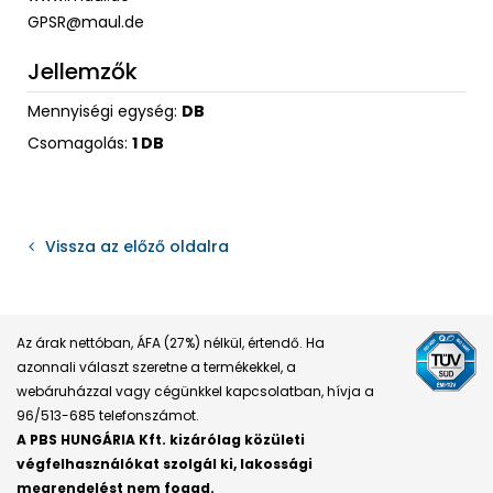
GPSR@maul.de
Jellemzők
Mennyiségi egység:
DB
Csomagolás:
1 DB
Vissza az előző oldalra
Az árak nettóban, ÁFA (27%) nélkül, értendő. Ha
azonnali választ szeretne a termékekkel, a
webáruházzal vagy cégünkkel kapcsolatban, hívja a
96/513-685 telefonszámot.
A PBS HUNGÁRIA Kft. kizárólag közületi
végfelhasználókat szolgál ki, lakossági
megrendelést nem fogad.