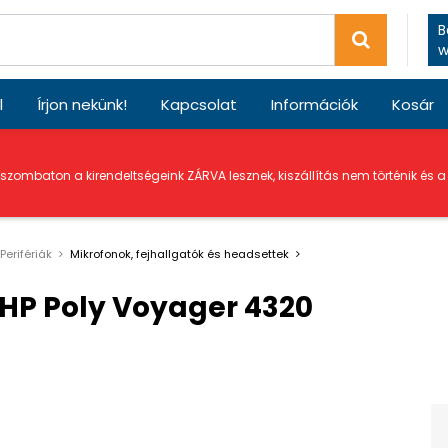
B
w
l
Írjon nekünk!
Kapcsolat
Információk
Kosár
 szombaton a kirendeltségeink ZÁRVA lesznek, kiszállítás nem történik és 
Perifériák
Mikrofonok, fejhallgatók és headsettek
 HP Poly Voyager 4320