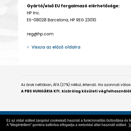
Gyártó/első EU forgalmazó elérhetősége:
HP Inc.
ES-08028 Barcelona, HP REG 23010
reg@hp.com
Vissza az előző oldalra
Az árak nettóban, ÁFA (27%) nélkül, értendő. Ha azonnali vál
A PBS HUNGÁRIA Kft. kizárólag közületi végfelhasználó
Ez az oldal sütiket (angolul cookiekat) használ a funkcionalitás biztosítása é
Copyright 2026 PBS HUNGÁRIA Kft. Minden jog fenntartva.
|
A "Megértettem" gombra kattintva elfogadja a weboldal által használt sütiket.
T