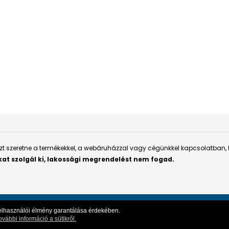
aszt szeretne a termékekkel, a webáruházzal vagy cégünkkel kapcsolatban,
kat szolgál ki, lakossági megrendelést nem fogad.
s felhasználói élmény garantálása érdekében.
Webshop használati kézikönyv
|
Személyes adatok védelme
|
I
ovábbi információ a sütikről.