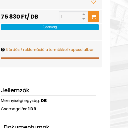
75 830 Ft/ DB
Újdonság
Kérdés / reklamáció a termékkel kapcsolatban
Jellemzők
Mennyiségi egység:
DB
Csomagolás:
1 DB
Dokumentumok