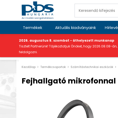
Termékek
Aktuális kiadványaink
Hírlevé
"
2026. augusztus 8. szombat - áthelyezett munkanap
Tisztelt Partnerünk! Tájékoztatjuk Önöket, hogy 2026.08.08-án,
feldolgozni.
Kezdőlap
Termékcsoportok
Számítástechnikai eszközök
Fejhallgató mikrofonnal