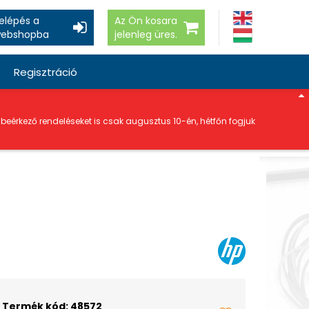
elépés a
Az Ön kosara
ebshopba
jelenleg üres.
Regisztráció
a beérkező rendeléseket is csak augusztus 10-én, hétfőn fogjuk
Termék kód: 48572