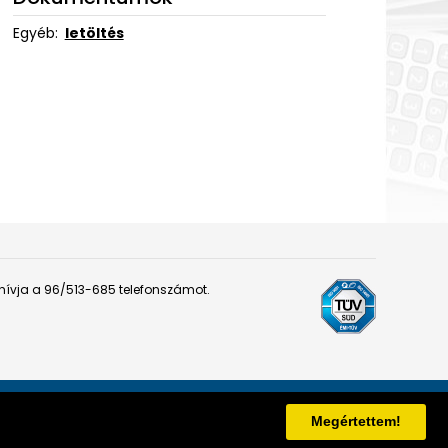
Egyéb:
letöltés
 hívja a 96/513-685 telefonszámot.
mpresszum
|
ÁSZF
Fejlesztő:
PRGroup
Megértettem!