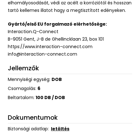
elhomályosodását, védi az acélt a korróziótól és hosszan
tartó kellemes illatot hagy a megtisztított edényeken.
Gyártó/első EU forgalmazó elérhetősége:
Interaction.Q-Connect
B-9051 Gent, J-B de Ghellincklaan 23, box 101
https://www.interaction-connect.com
info@interaction-connect.com
Jellemzők
Mennyiségi egység:
DOB
Csomagolás:
6
Beltartalom:
100 DB / DOB
Dokumentumok
Biztonsági adatlap:
letöltés