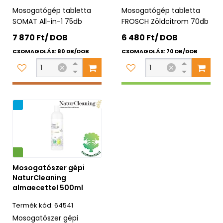
Mosogatógép tabletta
Mosogatógép tabletta
SOMAT All-in-1 75db
FROSCH Zöldcitrom 70db
7 870 Ft/ DOB
6 480 Ft/ DOB
CSOMAGOLÁS: 80 DB/DOB
CSOMAGOLÁS: 70 DB/DOB
ág
Mosogatószer gépi
NaturCleaning
almaecettel 500ml
64541
Mosogatószer gépi