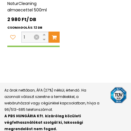
NaturCleaning
almaecettel 500ml
2 980 Ft/ DB
CSOMAGOLÁS: 12 DB
Az árak nettóban, ÁFA (27%) nélkül, értendő. Ha
azonnali választ szeretne a termékekkel, a
webáruházzal vagy cégünkkel kapcsolatban, hívja a
96/513-685 telefonszámot.
A PBS HUNGÁRIA Kft. kizárólag közületi
végfelhasználókat szolgál ki, lakossági
megrendelést nem fogad.