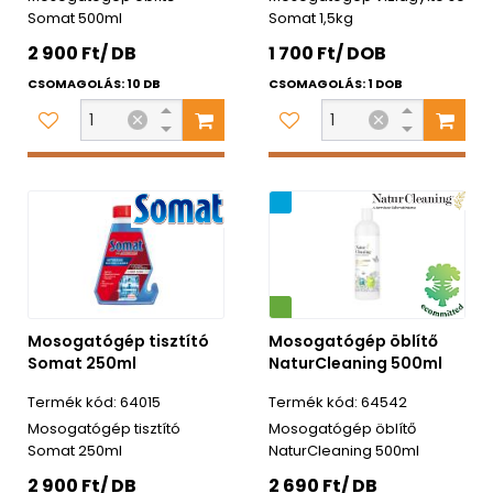
Somat 500ml
Somat 1,5kg
2 900 Ft/ DB
1 700 Ft/ DOB
CSOMAGOLÁS: 10 DB
CSOMAGOLÁS: 1 DOB
Újdonság
Környezetbarát
Mosogatógép tisztító
Mosogatógép öblítő
Somat 250ml
NaturCleaning 500ml
64015
64542
Mosogatógép tisztító
Mosogatógép öblítő
Somat 250ml
NaturCleaning 500ml
2 900 Ft/ DB
2 690 Ft/ DB