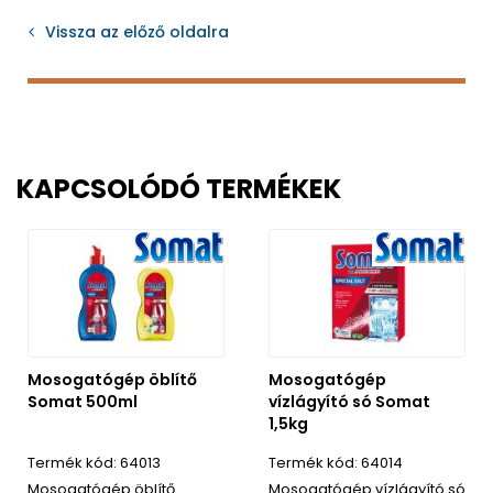
Vissza az előző oldalra
KAPCSOLÓDÓ TERMÉKEK
Mosogatógép öblítő
Mosogatógép
Somat 500ml
vízlágyító só Somat
1,5kg
64013
64014
Mosogatógép öblítő
Mosogatógép vízlágyító só