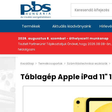
Termékek
Aktuális kiadványaink
Hírlevé
"
2026. augusztus 8. szombat - áthelyezett munkanap
Tisztelt Partnerünk! Tájékoztatjuk Önöket, hogy 2026.08.08-án,
feldolgozni.
Kezdőlap
Termékcsoportok
Számítástechnikai eszközök
Táblagép Apple iPad 11" 