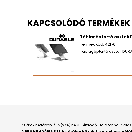
KAPCSOLÓDÓ TERMÉKEK
Táblagéptartó asztali
42176
Táblagéptartó asztali DUR
Az árak nettóban, ÁFA (27%) nélkül, értendő. Ha azonnali vál
A PBS HUNGÁRIA Kft. kizárólag közületi végfelhasználó