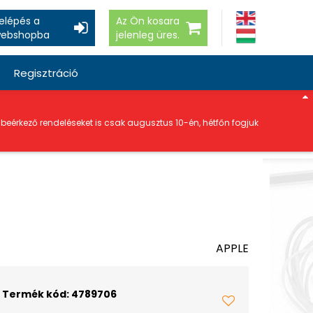
elépés a
Az Ön kosara
ebshopba
jelenleg üres.
Regisztráció
a beérkező rendeléseket is csak augusztus 10-én, hétfőn fogjuk
APPLE
Termék kód: 4789706