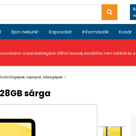
B
w
l
Írjon nekünk!
Kapcsolat
Információk
Kosár
 szombaton a kirendeltségeink ZÁRVA lesznek, kiszállítás nem történik és 
Számítógépek, laptopok, táblagépek
128GB sárga