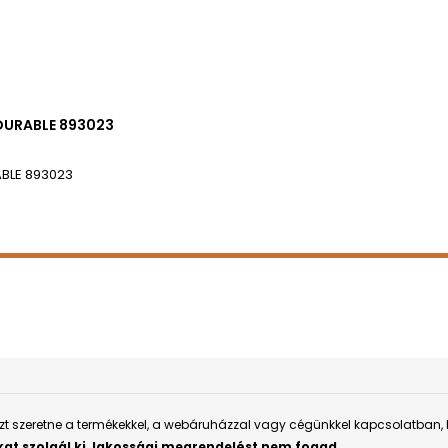
 DURABLE 893023
ABLE 893023
aszt szeretne a termékekkel, a webáruházzal vagy cégünkkel kapcsolatban,
kat szolgál ki, lakossági megrendelést nem fogad.