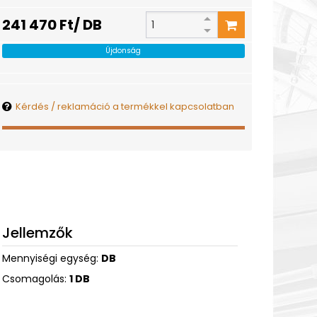
241 470 Ft/ DB
Újdonság
Kérdés / reklamáció a termékkel kapcsolatban
Jellemzők
Mennyiségi egység:
DB
Csomagolás:
1 DB