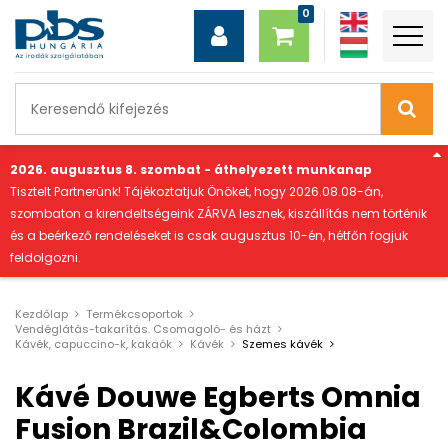
"
2026. augusztus 8. szombat - áthelyezett munkanap
Tisztelt Partnerünk! Tájékoztatjuk Önöket, hogy 2026.08.08-án,
szombaton a kirendeltségeink ZÁRVA lesznek, kiszállítás nem történik
és a beérkező rendeléseket is csak augusztus 10-én, hétfőn fogjuk
feldolgozni.
Kezdőlap
Termékcsoportok
Vendéglátás-takarítás. Csomagoló- és házt
Kávék, capuccino-k, kakaók
Kávék
Szemes kávék
Kávé Douwe Egberts Omnia
Fusion Brazil&Colombia