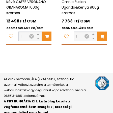
Kávé CAFFÉ VERGNANO
Omnia Fusion
GRANAROMA 1000g
Uganda&Kenya 900g
szemes
szemes
12 498 Ft/ CSM
7 763 Ft/ CSM
CSOMAGOLÁS: 1 KG/CSM
CSOMAGOLÁS: 6 CSM
Az árak nettóban, ÁFA (27%) nélkül, értendő. Ha
azonnali választ szeretne a termékekkel, a
webáruházzal vagy cégünkkel kapcsolatban, hívja a
96/513-685 telefonszámot.
A PBS HUNGÁRIA Kft. kizárólag közületi
végfelhasználókat szolgál ki, lakossági
megrendelést nem fogad.