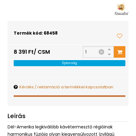
Termék kód: 68458
8 391 Ft/ CSM
Újdonság
Kérdés / reklamáció a termékkel kapcsolatban
Leírás
Dél-Amerika legkiválóbb kávétermesztő régióinak
harmonikus fúziója olyan kiegyensúlyozott ízvilágú