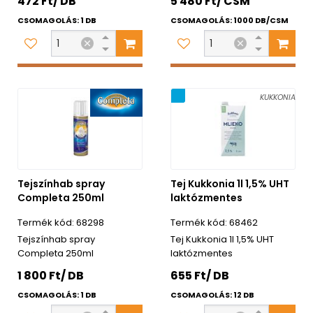
472 Ft/ DB
5 480 Ft/ CSM
CSOMAGOLÁS: 1 DB
CSOMAGOLÁS: 1000 DB/CSM
Újdonság
KUKKONIA
Tejszínhab spray
Tej Kukkonia 1l 1,5% UHT
Completa 250ml
laktózmentes
68298
68462
Tejszínhab spray
Tej Kukkonia 1l 1,5% UHT
Completa 250ml
laktózmentes
1 800 Ft/ DB
655 Ft/ DB
CSOMAGOLÁS: 1 DB
CSOMAGOLÁS: 12 DB