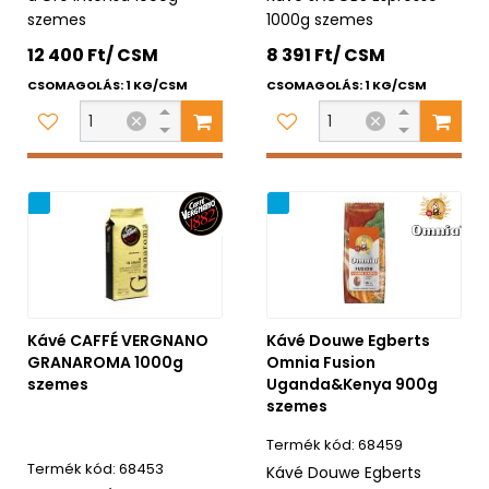
szemes
1000g szemes
12 400 Ft/ CSM
8 391 Ft/ CSM
CSOMAGOLÁS: 1 KG/CSM
CSOMAGOLÁS: 1 KG/CSM
ág
Újdonság
Kávé CAFFÉ VERGNANO
Kávé Douwe Egberts
GRANAROMA 1000g
Omnia Fusion
szemes
Uganda&Kenya 900g
szemes
68459
68453
Kávé Douwe Egberts