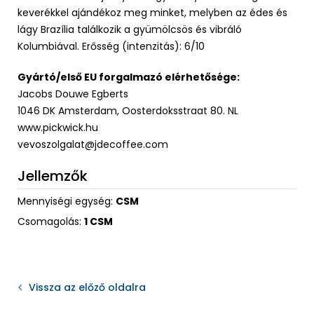
keverékkel ajándékoz meg minket, melyben az édes és
lágy Brazília találkozik a gyümölcsös és vibráló
Kolumbiával. Erősség (intenzitás): 6/10
Gyártó/első EU forgalmazó elérhetősége:
Jacobs Douwe Egberts
1046 DK Amsterdam, Oosterdoksstraat 80. NL
www.pickwick.hu
vevoszolgalat@jdecoffee.com
Jellemzők
Mennyiségi egység:
CSM
Csomagolás:
1 CSM
Vissza az előző oldalra