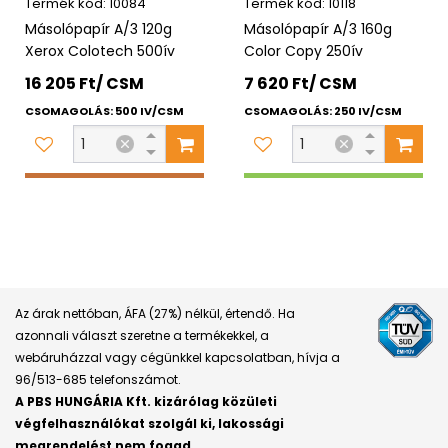
10084
10118
Másolópapír A/3 120g
Másolópapír A/3 160g
Xerox Colotech 500ív
Color Copy 250ív
16 205 Ft/ CSM
7 620 Ft/ CSM
CSOMAGOLÁS: 500 IV/CSM
CSOMAGOLÁS: 250 IV/CSM
Az árak nettóban, ÁFA (27%) nélkül, értendő. Ha
azonnali választ szeretne a termékekkel, a
webáruházzal vagy cégünkkel kapcsolatban, hívja a
96/513-685 telefonszámot.
A PBS HUNGÁRIA Kft. kizárólag közületi
végfelhasználókat szolgál ki, lakossági
megrendelést nem fogad.