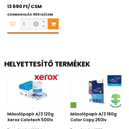
13 690 Ft/ CSM
CSOMAGOLÁS: 500 IV/CSM
HELYETTESÍTŐ TERMÉKEK
Környezetbarát
Másolópapír A/3 120g
Másolópapír A/3 160g
Xerox Colotech 500ív
Color Copy 250ív