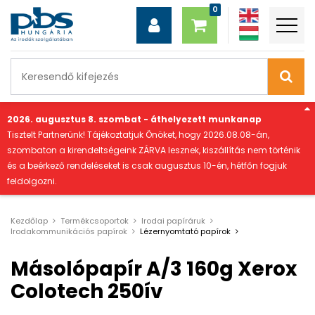
"
2026. augusztus 8. szombat - áthelyezett munkanap
Tisztelt Partnerünk! Tájékoztatjuk Önöket, hogy 2026.08.08-án,
szombaton a kirendeltségeink ZÁRVA lesznek, kiszállítás nem történik
és a beérkező rendeléseket is csak augusztus 10-én, hétfőn fogjuk
feldolgozni.
Kezdőlap
Termékcsoportok
Irodai papíráruk
Irodakommunikációs papírok
Lézernyomtató papírok
Másolópapír A/3 160g Xerox
Colotech 250ív