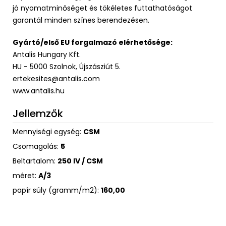
jó nyomatminőséget és tökéletes futtathatóságot
garantál minden színes berendezésen.
Gyártó/első EU forgalmazó elérhetősége:
Antalis Hungary Kft.
HU - 5000 Szolnok, Újszásziút 5.
ertekesites@antalis.com
www.antalis.hu
Jellemzők
Mennyiségi egység:
CSM
Csomagolás:
5
Beltartalom:
250 IV / CSM
méret:
A/3
papír súly (gramm/m2):
160,00