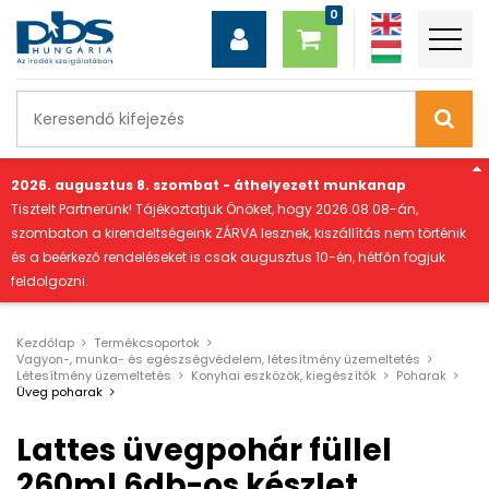
"
2026. augusztus 8. szombat - áthelyezett munkanap
Tisztelt Partnerünk! Tájékoztatjuk Önöket, hogy 2026.08.08-án,
szombaton a kirendeltségeink ZÁRVA lesznek, kiszállítás nem történik
és a beérkező rendeléseket is csak augusztus 10-én, hétfőn fogjuk
feldolgozni.
Kezdőlap
Termékcsoportok
Vagyon-, munka- és egészségvédelem, létesítmény üzemeltetés
Létesítmény üzemeltetés
Konyhai eszközök, kiegészítők
Poharak
Üveg poharak
Lattes üvegpohár füllel
260ml 6db-os készlet