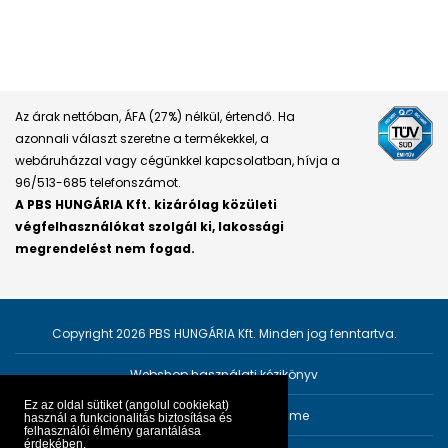
Az árak nettóban, ÁFA (27%) nélkül, értendő. Ha
azonnali választ szeretne a termékekkel, a
webáruházzal vagy cégünkkel kapcsolatban, hívja a
96/513-685 telefonszámot.
A PBS HUNGÁRIA Kft. kizárólag közületi
végfelhasználókat szolgál ki, lakossági
megrendelést nem fogad.
Copyright 2026 PBS HUNGÁRIA Kft. Minden jog fenntartva.
Webshop használati kézikönyv
Ez az oldal sütiket (angolul cookiekat)
Személyes adatok védelme
használ a funkcionalitás biztosítása és
felhasználói élmény garantálása
érdekében.