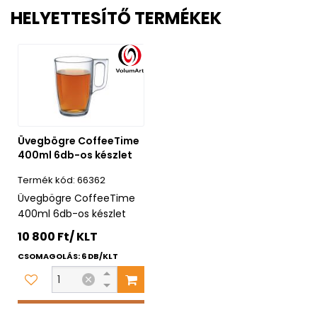
HELYETTESÍTŐ TERMÉKEK
Üvegbögre CoffeeTime
400ml 6db-os készlet
66362
Üvegbögre CoffeeTime
400ml 6db-os készlet
10 800 Ft/ KLT
CSOMAGOLÁS: 6 DB/KLT