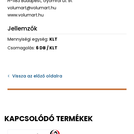
H-1183 Budapest, Gyömrői út 91.
volumart@volumart.hu
www.volumart.hu
Jellemzők
Mennyiségi egység:
KLT
Csomagolás:
6 DB / KLT
Vissza az előző oldalra
KAPCSOLÓDÓ TERMÉKEK