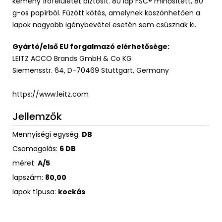
kemény írófelületet biztosít. 80 lap FSC® minősített, 80
g-os papírból. Fűzött kötés, amelynek köszönhetően a
lapok nagyobb igénybevétel esetén sem csúsznak ki.
Gyártó/első EU forgalmazó elérhetősége:
LEITZ ACCO Brands GmbH & Co KG
Siemensstr. 64, D-70469 Stuttgart, Germany
https://www.leitz.com
Jellemzők
Mennyiségi egység:
DB
Csomagolás:
6 DB
méret:
A/5
lapszám:
80,00
lapok típusa:
kockás