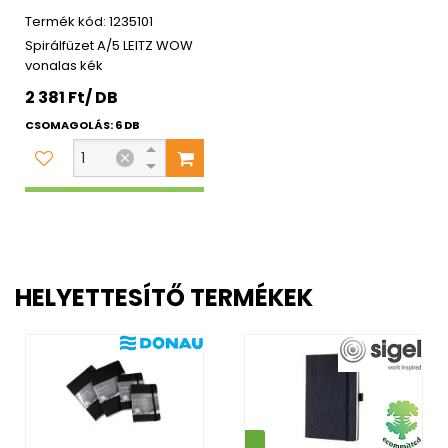
1235101
Spirálfüzet A/5 LEITZ WOW
vonalas kék
2 381 Ft/ DB
CSOMAGOLÁS: 6 DB
HELYETTESÍTŐ TERMÉKEK
Környezetbarát