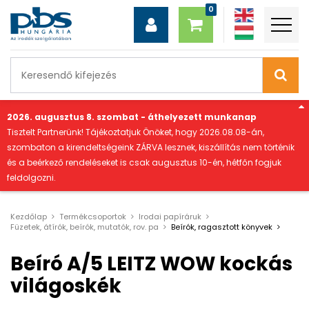
"
2026. augusztus 8. szombat - áthelyezett munkanap
Tisztelt Partnerünk! Tájékoztatjuk Önöket, hogy 2026.08.08-án,
szombaton a kirendeltségeink ZÁRVA lesznek, kiszállítás nem történik
és a beérkező rendeléseket is csak augusztus 10-én, hétfőn fogjuk
feldolgozni.
Kezdőlap
Termékcsoportok
Irodai papíráruk
Füzetek, átírók, beírók, mutatók, rov. pa
Beírók, ragasztott könyvek
Beíró A/5 LEITZ WOW kockás
világoskék