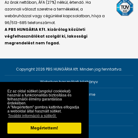
Az árak nettóban, ÁFA (27%) nélkül, értendő. Ha
azonnali választ szeretne a termékekkel, a
webáruházzal vagy cégünkkel kapcsolatban, hívja a
96/513-685 telefonszámot.
A PBS HUNGÁRIA Kft. kizárólag közületi
végfelhasználókat szolgál ki, lakossági
megrendelést nem fogad.
Copyright 2026 PBS HUNGÁRIA Kft. Minden jog fenntartva.
Webshop használati kézikönyv
Ez az oldal sütiket (angolul cookiekat)
Személyes adatok védelme
használ a funkcionalitás biztosítása és
felhasználói élmény garantálása
érdekében.
Impresszum
A "Megértettem" gombra kattintva elfogadja
a weboldal által használt sütiket.
További információ a sütikről.
ÁSZF
Megértettem!
Fejlesztő:
PRGroup