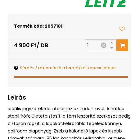
Termék kód: 2057101
4 900 Ft/ DB
Kérdés / reklamáció a termékkel kapcsolatban
Leírás
Ideális jegyzetek készítéséhez az irodán kívül. A hátlap
stabil írófelületetbiztosít, a fém leszorító szerkezet pedig
biztosan rögzíti a lapokat.Felírótábla fedeles: könnyű,
polifoam alapanyag. Zseb a különálló lapok és kisebb
tárgyak számára. 85 lap kapacitás.Felírótábla: kemény,