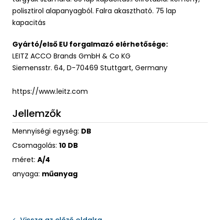
polisztirol alapanyagból. Falra akasztható. 75 lap
kapacitás
Gyártó/első EU forgalmazó elérhetősége:
LEITZ ACCO Brands GmbH & Co KG
Siemensstr. 64, D-70469 Stuttgart, Germany
https://www.leitz.com
Jellemzők
Mennyiségi egység:
DB
Csomagolás:
10 DB
méret:
A/4
anyaga:
műanyag
Vissza az előző oldalra