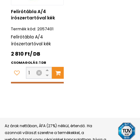
Felírótábla A/4
írószertartóval kék
2057401
Felírótábla A/4
írószertartóval kék
2 810 Ft/ DB
CSOMAGOLÁS: 1 DB
Az árak nettóban, ÁFA (27%) nélkül, értendő. Ha
azonnali választ szeretne a termékekkel, a
webáruházzal vagy cégünkkel kapcsolatban, hívja a