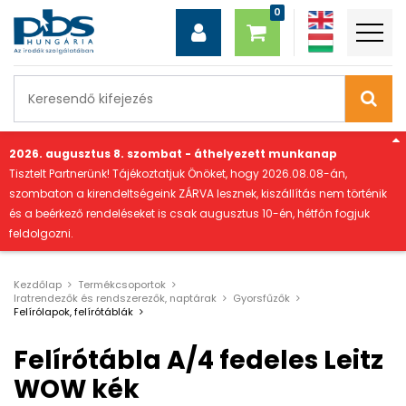
"
2026. augusztus 8. szombat - áthelyezett munkanap
Tisztelt Partnerünk! Tájékoztatjuk Önöket, hogy 2026.08.08-án,
szombaton a kirendeltségeink ZÁRVA lesznek, kiszállítás nem történik
és a beérkező rendeléseket is csak augusztus 10-én, hétfőn fogjuk
feldolgozni.
Kezdőlap
Termékcsoportok
Iratrendezők és rendszerezők, naptárak
Gyorsfűzők
Felírólapok, felírótáblák
Felírótábla A/4 fedeles Leitz
WOW kék