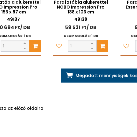
atábla alukerettel
Parafatábla alukerettel
Par
 Impression Pro
NOBO Impression Pro
Essen
155 x 87 cm
188 x 106 cm
49137
49138
0 694 Ft/ DB
59 531 Ft/ DB
9
SOMAGOLÁS: 1 DB
CSOMAGOLÁS: 1 DB
CS
Megadott mennyiségek kos
sza az előző oldalra