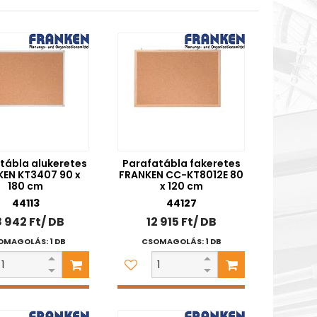
tábla alukeretes
Parafatábla fakeretes
EN KT3407 90 x
FRANKEN CC-KT8012E 80
180 cm
x 120 cm
44113
44127
 942 Ft/ DB
12 915 Ft/ DB
OMAGOLÁS: 1 DB
CSOMAGOLÁS: 1 DB