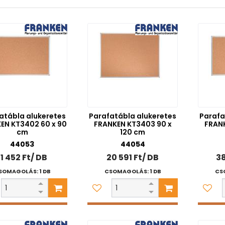
atábla alukeretes
Parafatábla alukeretes
Parafa
EN KT3402 60 x 90
FRANKEN KT3403 90 x
FRANK
cm
120 cm
44053
44054
11 452 Ft/ DB
20 591 Ft/ DB
38
SOMAGOLÁS: 1 DB
CSOMAGOLÁS: 1 DB
CS