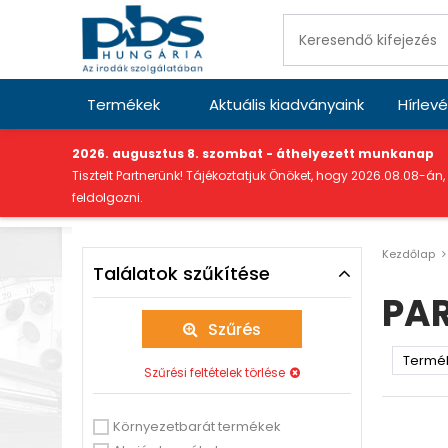
Termékek
Aktuális kiadványaink
Hírlevé
"
2026. augusztus 8. szombat - áthelyezett munkanap
Tisztelt Partnerünk! Tájékoztatjuk Önöket, hogy 2026.08.08-án,
feldolgozni.
Kezdőlap
Találatok szűkítése
PA
Szűrés
Szűrési feltételek törlése
Környezetbarát termékek