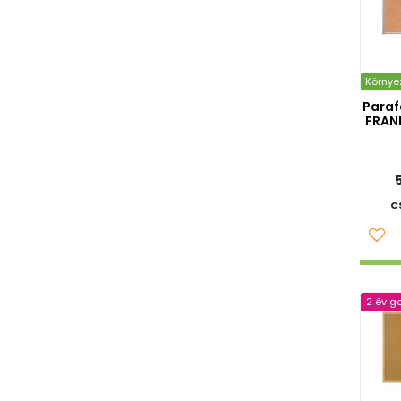
Környe
Paraf
FRANK
C
2 év g