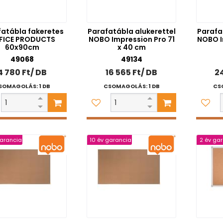
fatábla fakeretes
Parafatábla alukerettel
Parafa
FICE PRODUCTS
NOBO Impression Pro 71
NOBO I
60x90cm
x 40 cm
49068
49134
4 780 Ft/ DB
16 565 Ft/ DB
24
SOMAGOLÁS: 1 DB
CSOMAGOLÁS: 1 DB
CS
garancia
10 év garancia
2 év ga