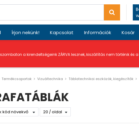
B
w
l
Írjon nekünk!
Kapcsolat
Információk
Kosár
 szombaton a kirendeltségeink ZÁRVA lesznek, kiszállítás nem történik és 
Termékcsoportok
Vizuáltechnika
Táblatechnikai eszközök, kiegészítők
RAFATÁBLÁK