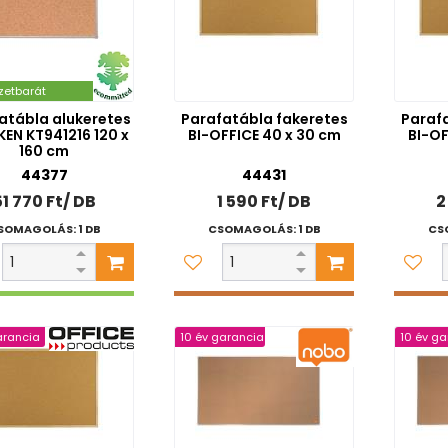
zetbarát
atábla alukeretes
Parafatábla fakeretes
Paraf
EN KT941216 120 x
BI-OFFICE 40 x 30 cm
BI-OF
160 cm
44377
44431
51 770 Ft/ DB
1 590 Ft/ DB
2
SOMAGOLÁS: 1 DB
CSOMAGOLÁS: 1 DB
CS
arancia
10 év garancia
10 év ga