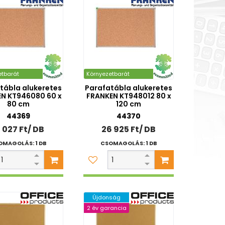
etbarát
Környezetbarát
tábla alukeretes
Parafatábla alukeretes
N KT946080 60 x
FRANKEN KT948012 80 x
80 cm
120 cm
44369
44370
 027 Ft/ DB
26 925 Ft/ DB
OMAGOLÁS: 1 DB
CSOMAGOLÁS: 1 DB
Újdonság
2 év garancia