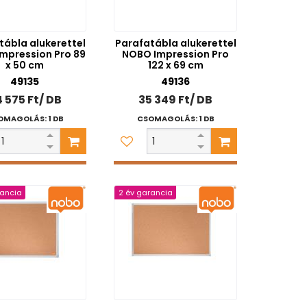
tábla alukerettel
Parafatábla alukerettel
mpression Pro 89
NOBO Impression Pro
x 50 cm
122 x 69 cm
49135
49136
 575 Ft/ DB
35 349 Ft/ DB
OMAGOLÁS: 1 DB
CSOMAGOLÁS: 1 DB
rancia
2 év garancia