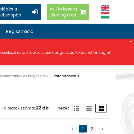
elépés a
Az Ön kosara
ebshopba
jelenleg üres.
Regisztráció
a beérkező rendeléseket is csak augusztus 10-én, hétfőn fogjuk
Szurkatáblák és kiegészítőik
Parafatáblák
22 db
Nézet:
Találatok száma:
1
2