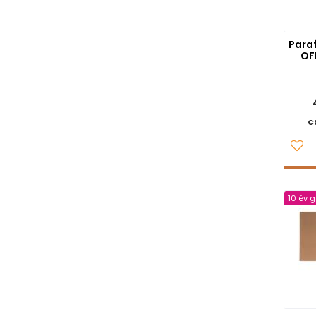
Para
OF
C
10 év 