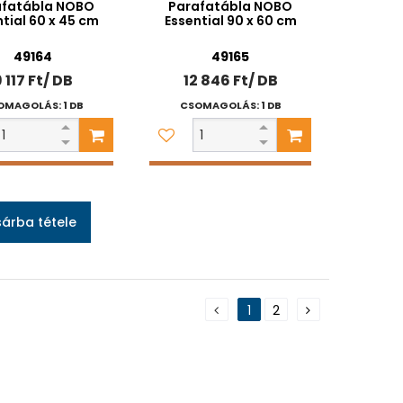
afatábla NOBO
Parafatábla NOBO
tial 60 x 45 cm
Essential 90 x 60 cm
49164
49165
 117 Ft/ DB
12 846 Ft/ DB
OMAGOLÁS: 1 DB
CSOMAGOLÁS: 1 DB
árba tétele
1
2