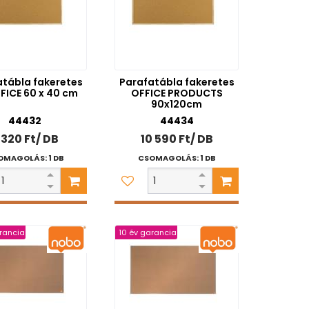
atábla fakeretes
Parafatábla fakeretes
FICE 60 x 40 cm
OFFICE PRODUCTS
90x120cm
44432
44434
 320 Ft/ DB
10 590 Ft/ DB
OMAGOLÁS: 1 DB
CSOMAGOLÁS: 1 DB
rancia
10 év garancia