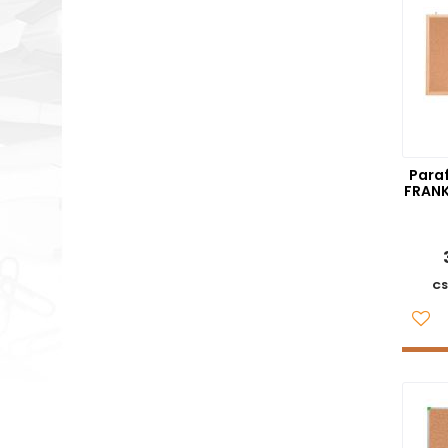
Para
FRANK
CS