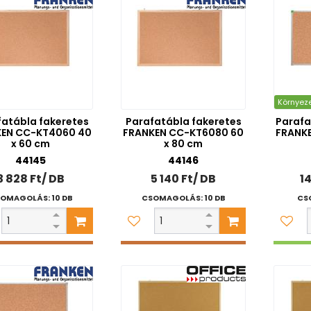
Környez
fatábla fakeretes
Parafatábla fakeretes
Parafa
EN CC-KT4060 40
FRANKEN CC-KT6080 60
FRANKE
x 60 cm
x 80 cm
44145
44146
3 828 Ft/ DB
5 140 Ft/ DB
14
OMAGOLÁS: 10 DB
CSOMAGOLÁS: 10 DB
CS