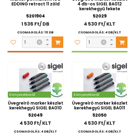
EDDING retract 11 zöld
4 db-os SIGEL BA012
kerekhegyű fekete
5201904
52029
1 536 Ft/ DB
4 530 Ft/ KLT
CSOMAGOLÁS: 10 DB
CSOMAGOLÁS: 4 DB/KLT
Környezetbarát
Környezetbarát
Üvegreíró marker készlet
Üvegreíró marker készlet
kerekhegyű SIGEL BA010
kerekhegyű SIGEL BA011
52049
52050
4 530 Ft/ KLT
4 530 Ft/ KLT
CSOMAGOLÁS: 4 DB/KLT
CSOMAGOLÁS: 4 DB/KLT