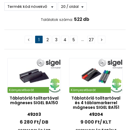
Újdonságok
Kifutó termékek
522 db
Találatok száma:
Gyártó
EDDING
ICO
...
1
2
3
4
5
27
PENTEL
PILOT
Hegykialakítás
Q-CONNECT
SIGEL
Ecset
UNI
Kerekített
Kétvégű
Környezetbarát
Környezetbarát
Tűhegyű
Táblatörlő tolltartóval
Táblatörlő tolltartóval
Vágott
mágneses SIGEL BA150
és 4 táblamarkerrel
mágneses SIGEL BA151
Kiszerelés
49203
49204
Darabos
6 280 Ft/ DB
9 000 Ft/ KLT
Készlet