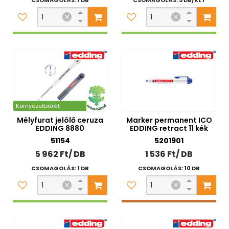
CSOMAGOLÁS: 1 DB
CSOMAGOLÁS: 5 DB/KLT
Nettó ár
0 Ft
20 000 Ft
Szűrés
Szűrési feltételek törlése
Környezetbarát
Mélyfurat jelölő ceruza
Marker permanent ICO
EDDING 8880
EDDING retract 11 kék
51154
5201901
5 962 Ft/ DB
1 536 Ft/ DB
CSOMAGOLÁS: 1 DB
CSOMAGOLÁS: 10 DB