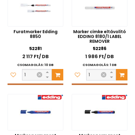
Furatmarker Edding
Marker címke eltávolító
8850
EDDING 8180/1 LABEL
REMOVER
52281
52286
2 117 Ft/ DB
1 986 Ft/ DB
CSOMAGOLÁS: 10 DB
CSOMAGOLÁS: 1 DB