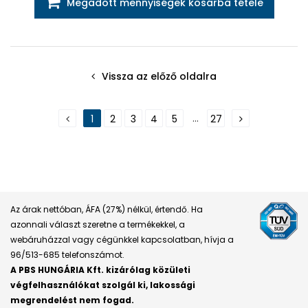
Megadott mennyiségek kosárba tétele
Vissza az előző oldalra
...
1
2
3
4
5
27
Az árak nettóban, ÁFA (27%) nélkül, értendő. Ha
azonnali választ szeretne a termékekkel, a
webáruházzal vagy cégünkkel kapcsolatban, hívja a
96/513-685 telefonszámot.
A PBS HUNGÁRIA Kft. kizárólag közületi
végfelhasználókat szolgál ki, lakossági
megrendelést nem fogad.