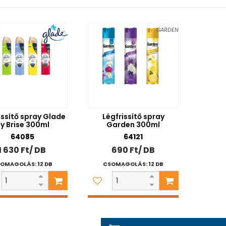
GARDEN
issítő spray Glade
Légfrissítő spray
y Brise 300ml
Garden 300ml
64085
64121
1 630 Ft/ DB
690 Ft/ DB
OMAGOLÁS: 12 DB
CSOMAGOLÁS: 12 DB