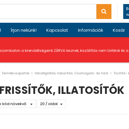
B
w
l
Írjon nekünk!
Kapcsolat
Információk
Kosár
 szombaton a kirendeltségeink ZÁRVA lesznek, kiszállítás nem történik és 
Termékcsoportok
Vendéglátás-takarítás. Csomagoló- és házt
Tisztító-
FRISSÍTŐK, ILLATOSÍTÓK