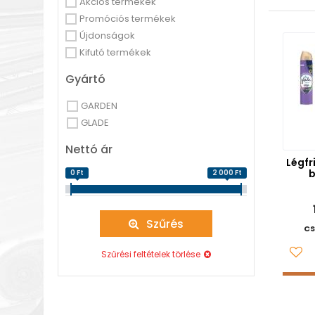
Akciós termékek
Promóciós termékek
Újdonságok
Kifutó termékek
Gyártó
GARDEN
GLADE
Nettó ár
Légfr
b
0 Ft
2 000 Ft
Szűrés
CS
Szűrési feltételek törlése