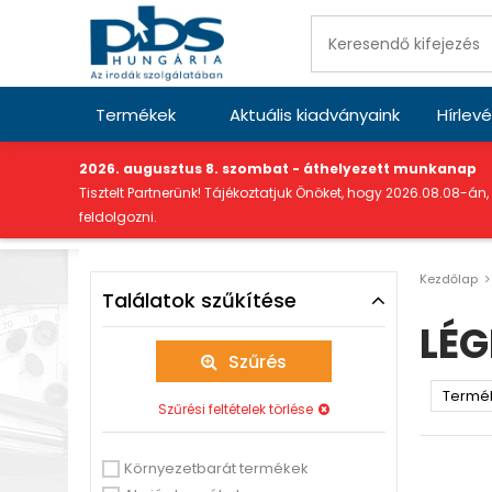
Termékek
Aktuális kiadványaink
Hírlevé
"
2026. augusztus 8. szombat - áthelyezett munkanap
Tisztelt Partnerünk! Tájékoztatjuk Önöket, hogy 2026.08.08-án,
feldolgozni.
Kezdőlap
Találatok szűkítése
LÉG
Szűrés
Szűrési feltételek törlése
Környezetbarát termékek