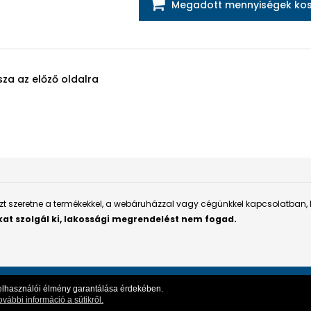
Megadott mennyiségek kos
sza az előző oldalra
aszt szeretne a termékekkel, a webáruházzal vagy cégünkkel kapcsolatban,
kat szolgál ki, lakossági megrendelést nem fogad.
s felhasználói élmény garantálása érdekében.
Webshop használati kézikönyv
|
Személyes adatok védelme
|
I
ovábbi információ a sütikről.