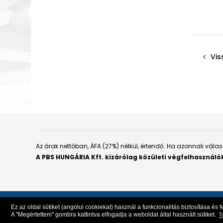
Vis
Az árak nettóban, ÁFA (27%) nélkül, értendő. Ha azonnali vál
A PBS HUNGÁRIA Kft. kizárólag közületi végfelhasználó
Ez az oldal sütiket (angolul cookiekat) használ a funkcionalitás biztosítása é
Copyright 2026 PBS HUNGÁRIA Kft. Minden jog fenntartva.
|
A "Megértettem" gombra kattintva elfogadja a weboldal által használt sütiket.
T