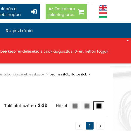
elépés a
Az Ön kosara
ebshopba
jelenleg üres.
Regisztráció
a beérkező rendeléseket is csak augusztus 10-én, hétfőn fogjuk
 és takarítószerek, eszközök
Légfrissítők, illatosítók
2 db
Nézet:
Találatok száma:
1